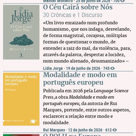
Manuel Monteiro
·
25 de junho de 2026
·
700
O Céu Cairá sobre Nós
30 Crónicas e 1 Discurso
«Um livro enraizado num profundo
humanismo, que nos indaga, desvelando,
de forma magistral, corajosa, múltiplas
formas de questionar o mundo, de
entender a raiz do mal, da violência, para,
através da palavra, despertar a lucidez,
num mundo alienado, desumanizado» –
Lídia Jorge
·
19 de junho de 2026
·
745
Modalidade e modo em
português europeu
Publicada em 2026 pela
Language Science
Press
,a obra
Modalidade e modo em
português europeu,
da autoria de
Rui
Marques, pretende, entre outros aspetos,
esclarecer a relação entre modo e
modalidade.
Rui Marques
·
12 de junho de 2026
·
612