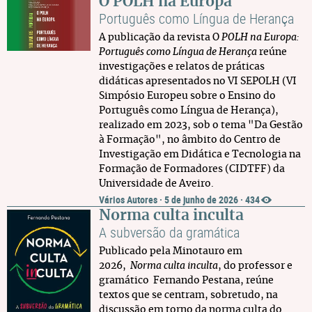
O POLH na Europa
Português como Língua de Herança
A publicação da revista O
POLH na Europa:
Português como Língua de Herança
reúne
investigações e relatos de práticas
didáticas apresentados no VI SEPOLH (VI
Simpósio Europeu sobre o Ensino do
Português como Língua de Herança),
realizado em 2023, sob o tema "Da Gestão
à Formação", no âmbito do Centro de
Investigação em Didática e Tecnologia na
Formação de Formadores (CIDTFF) da
Universidade de Aveiro.
Vários Autores
·
5 de junho de 2026
·
434
Norma culta inculta
A subversão da gramática
Publicado pela Minotauro em
2026,
Norma culta inculta
, do professor e
gramático Fernando Pestana, reúne
textos que se centram, sobretudo, na
discussão em torno da norma culta do