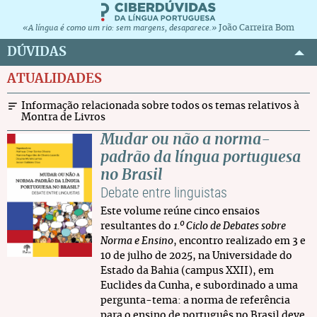
João Carreira Bom
«A língua é como um rio: sem margens, desaparece.»
DÚVIDAS
ATUALIDADES
Informação relacionada sobre todos os temas relativos à
Montra de Livros
Mudar ou não a norma-
padrão da língua portuguesa
no Brasil
Debate entre linguistas
Este volume reúne cinco ensaios
resultantes do
1.º Ciclo de Debates sobre
Norma e Ensino
, encontro realizado em 3 e
10 de julho de 2025, na Universidade do
Estado da Bahia (campus XXII), em
Euclides da Cunha, e subordinado a uma
pergunta-tema: a norma de referência
para o ensino de português no Brasil deve