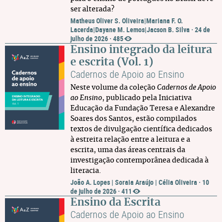
ser alterada?
Matheus Oliver S. Oliveira|Mariana F. O.
Lacerda|Dayane M. Lemos|Jacson B. Silva
·
24 de
julho de 2026
·
485
Ensino integrado da leitura
e escrita (Vol. 1)
Cadernos de Apoio ao Ensino
Neste volume da coleção
Cadernos de Apoio
ao Ensino
, publicado pela Iniciativa
Educação da Fundação Teresa e Alexandre
Soares dos Santos, estão compilados
textos de divulgação científica dedicados
à estreita relação entre a leitura e a
escrita, uma das áreas centrais da
investigação contemporânea dedicada à
literacia.
João A. Lopes | Soraia Araújo | Célia Oliveira
·
10
de julho de 2026
·
411
Ensino da Escrita
Cadernos de Apoio ao Ensino