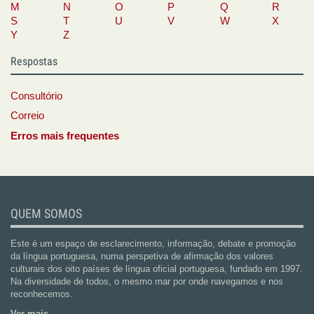
M
N
O
P
Q
R
S
T
U
V
W
X
Y
Z
Respostas
Consultório
Correio
Erros mais frequentes
QUEM SOMOS
Este é um espaço de esclarecimento, informação, debate e promoção
da língua portuguesa, numa perspetiva de afirmação dos valores
culturais dos oito países de língua oficial portuguesa, fundado em 1997.
Na diversidade de todos, o mesmo mar por onde navegamos e nos
reconhecemos.
Ver mais