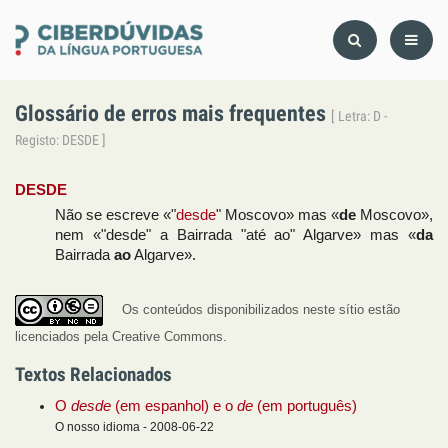
Glossário de erros mais frequentes
[ Letra: D -
Registo: DESDE ]
DESDE
Não se escreve «"
desde
" Moscovo» mas «
de
Moscovo»,
nem «"desde" a Bairrada "até ao" Algarve» mas «
da
Bairrada
ao
Algarve».
Os conteúdos disponibilizados neste sítio estão
licenciados pela Creative Commons.
Textos Relacionados
O
desde
(em espanhol) e o
de
(em português)
O nosso idioma - 2008-06-22