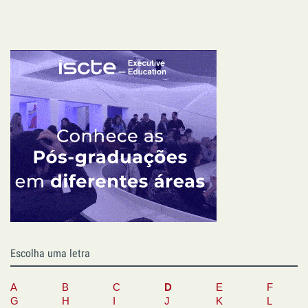
Escolha uma letra
A
B
C
D
E
F
G
H
I
J
K
L