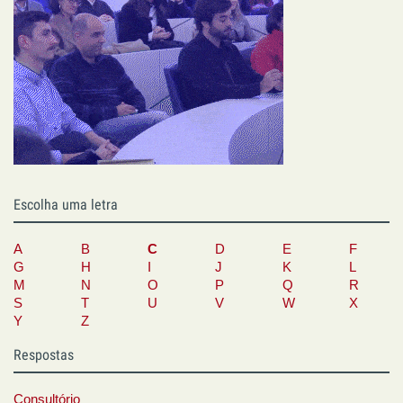
Escolha uma letra
A
B
C
D
E
F
G
H
I
J
K
L
M
N
O
P
Q
R
S
T
U
V
W
X
Y
Z
Respostas
Consultório