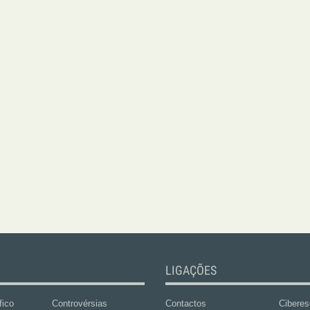
LIGAÇÕES
fico
Controvérsias
Contactos
Ciberes