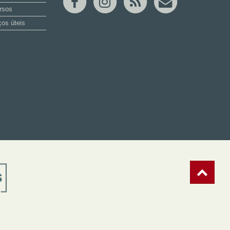
rsos
os úteis