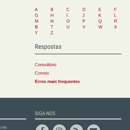
A
B
C
D
E
F
G
H
I
J
K
L
M
N
O
P
Q
R
S
T
U
V
W
X
Y
Z
Respostas
Consultório
Correio
Erros mais frequentes
SIGA-NOS
cola