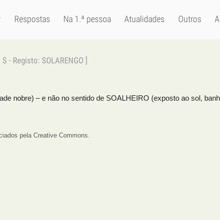
r
Respostas
Na 1.ª pessoa
Atualidades
Outros
A
a: S - Registo: SOLARENGO ]
dade nobre) – e não no sentido de SOALHEIRO (exposto ao sol, banha
enciados pela Creative Commons.