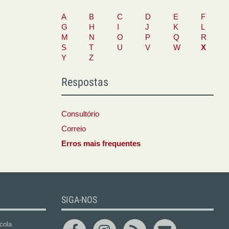
A
B
C
D
E
F
G
H
I
J
K
L
M
N
O
P
Q
R
S
T
U
V
W
X
Y
Z
Respostas
Consultório
Correio
Erros mais frequentes
SIGA-NOS
cola