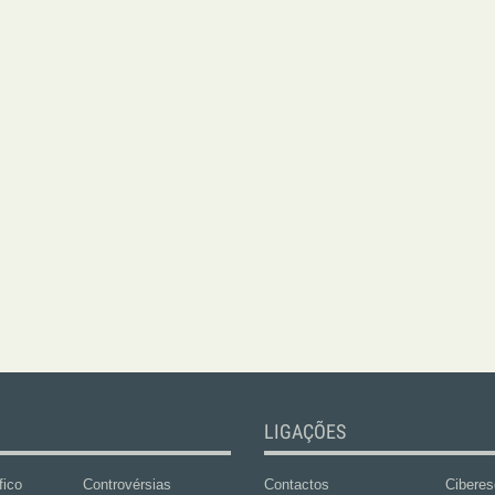
LIGAÇÕES
fico
Controvérsias
Contactos
Ciberes