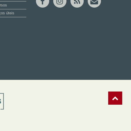
rsos
os úteis