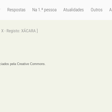
r
Respostas
Na 1.ª pessoa
Atualidades
Outros
A
a: X - Registo: XÁCARA ]
enciados pela Creative Commons.