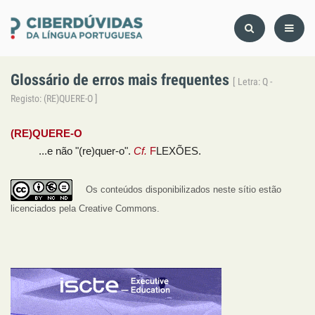
Glossário de erros mais frequentes
[ Letra: Q -
Registo: (RE)QUERE-O ]
(RE)QUERE-O
...e não "(re)quer-o".
Cf.
F
LEXÕES.
Os conteúdos disponibilizados neste sítio estão
licenciados pela Creative Commons.