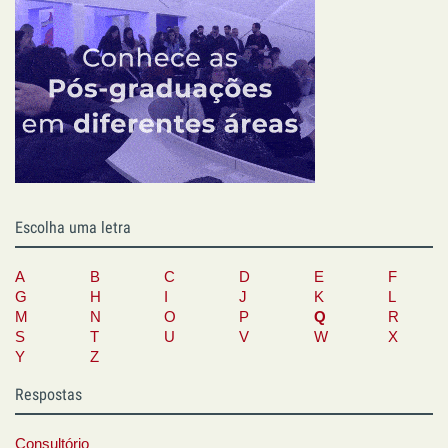
Escolha uma letra
A
B
C
D
E
F
G
H
I
J
K
L
M
N
O
P
Q
R
S
T
U
V
W
X
Y
Z
Respostas
Consultório