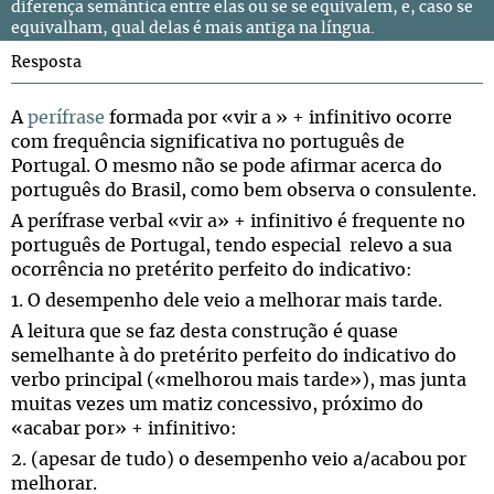
diferença semântica entre elas ou se se equivalem, e, caso se
equivalham, qual delas é mais antiga na língua.
Resposta
A
perífrase
formada por «vir a » + infinitivo ocorre
com frequência significativa no português de
Portugal. O mesmo não se pode afirmar acerca do
português do Brasil, como bem observa o consulente.
A perífrase verbal «vir a» + infinitivo é frequente no
português de Portugal, tendo especial relevo a sua
ocorrência no pretérito perfeito do indicativo:
1. O desempenho dele veio a melhorar mais tarde.
A leitura que se faz desta construção é quase
semelhante à do pretérito perfeito do indicativo do
verbo principal («melhorou mais tarde»), mas junta
muitas vezes um matiz concessivo, próximo do
«acabar por» + infinitivo:
2. (apesar de tudo) o desempenho veio a/acabou por
melhorar.