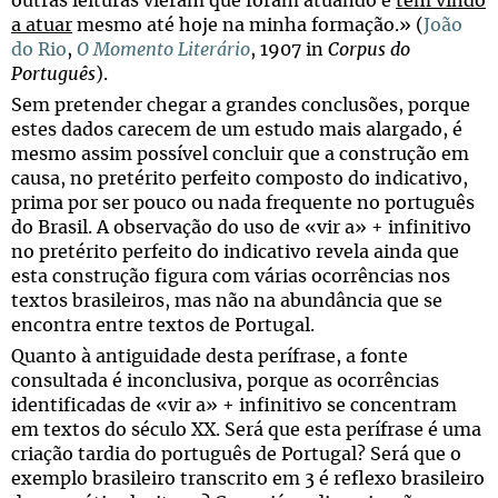
outras leituras vieram que foram atuando e
têm vindo
a atuar
mesmo até hoje na minha formação.» (
João
do Rio
,
O Momento Literário
, 1907 in
Corpus do
Português
).
Sem pretender chegar a grandes conclusões, porque
estes dados carecem de um estudo mais alargado, é
mesmo assim possível concluir que a construção em
causa, no pretérito perfeito composto do indicativo,
prima por ser pouco ou nada frequente no português
do Brasil. A observação do uso de «vir a» + infinitivo
no pretérito perfeito do indicativo revela ainda que
esta construção figura com várias ocorrências nos
textos brasileiros, mas não na abundância que se
encontra entre textos de Portugal.
Quanto à antiguidade desta perífrase, a fonte
consultada é inconclusiva, porque as ocorrências
identificadas de «vir a» + infinitivo se concentram
em textos do século XX. Será que esta perífrase é uma
criação tardia do português de Portugal? Será que o
exemplo brasileiro transcrito em 3 é reflexo brasileiro