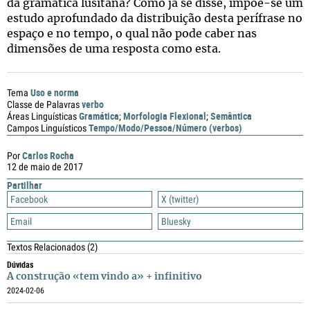
da gramática lusitana? Como já se disse, impõe-se um
estudo aprofundado da distribuição desta perífrase no
espaço e no tempo, o qual não pode caber nas
dimensões de uma resposta como esta.
Uso e norma
Tema
verbo
Classe de Palavras
Gramática
Morfologia Flexional
Semântica
Áreas Linguísticas
;
;
Tempo/Modo/Pessoa/Número (verbos)
Campos Linguísticos
Carlos Rocha
Por
12 de maio de 2017
Partilhar
Facebook
X (twitter)
Email
Bluesky
Textos Relacionados
(2)
Dúvidas
A construção «tem vindo a» + infinitivo
2024-02-06