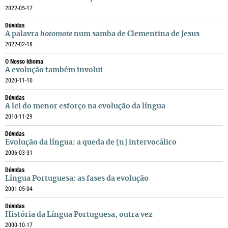
2022-05-17
Dúvidas
A palavra
hotomote
num samba de Clementina de Jesus
2022-02-18
O Nosso Idioma
A evolução também involui
2020-11-10
Dúvidas
A lei do menor esforço na evolução da língua
2010-11-29
Dúvidas
Evolução da língua: a queda de [n] intervocálico
2006-03-31
Dúvidas
Língua Portuguesa: as fases da evolução
2001-05-04
Dúvidas
História da Língua Portuguesa, outra vez
2000-10-17