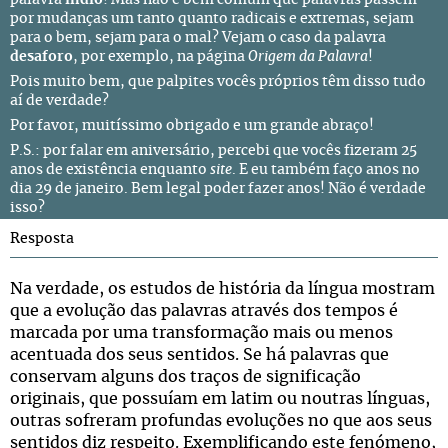
palavra
índio
! Mas não é bem comum que palavras passem
por mudanças um tanto quanto radicais e extremas, sejam
para o bem, sejam para o mal? Vejam o caso da palavra
desaforo
, por exemplo, na página
Origem da Palavra
!
Pois muito bem, que palpites vocês próprios têm disso tudo
aí de verdade?
Por favor, muitíssimo obrigado e um grande abraço!
P.S.: por falar em aniversário, percebi que vocês fizeram 25
anos de existência enquanto
site
. E eu também faço anos no
dia 29 de janeiro. Bem legal poder fazer anos! Não é verdade
isso?
Resposta
Na verdade, os estudos de história da língua mostram
que a evolução das palavras através dos tempos é
marcada por uma transformação mais ou menos
acentuada dos seus sentidos. Se há palavras que
conservam alguns dos traços de significação
originais, que possuíam em latim ou noutras línguas,
outras sofreram profundas evoluções no que aos seus
sentidos diz respeito. Exemplificando este fenómeno,