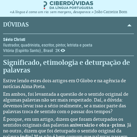
João Carreira Bom
«A língua é como um rio: sem margens, desaparece.»
DÚVIDAS
Sávio Christi
Ilustrador, quadrinista, escritor, pintor, letrista e poeta
Vitória (Espírito Santo) , Brasil
2K
Significado, etimologia e deturpação de
palavras
Estive lendo estes dois artigos em
O Globo
e na agência de
notícias
Alma Preta
.
Em ambos, foi levantada a questão de o sentido original de
algumas palavras não ser mais respeitado. Daí, a dúvida:
devemos levar isso a sério realmente, se a maior parte das
palavras troca de sentido com o passar dos tempos?
É porque, em um artigo, dizem que foram deturpados os
sentidos originais das palavras
aniversário
e
obra-prima
. Já
no outro, dizem que foi deturpado o sentido original da