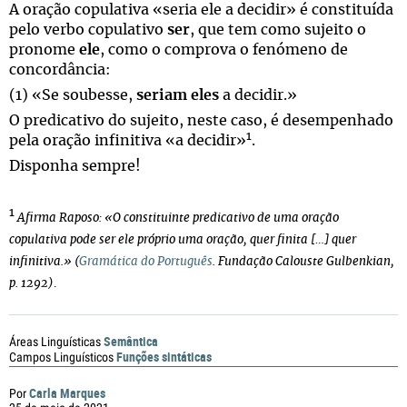
A oração copulativa «seria ele a decidir» é constituída
pelo verbo copulativo
ser
, que tem como sujeito o
pronome
ele
, como o comprova o fenómeno de
concordância:
(1) «Se soubesse,
seriam
eles
a decidir.»
O predicativo do sujeito, neste caso, é desempenhado
1
pela oração infinitiva «a decidir»
.
Disponha sempre!
1
Afirma Raposo: «O constituinte predicativo de uma oração
copulativa pode ser ele próprio uma oração, quer finita […] quer
infinitiva.» (
Gramática do Português
. Fundação Calouste Gulbenkian,
p. 1292)
.
Semântica
Áreas Linguísticas
Funções sintáticas
Campos Linguísticos
Carla Marques
Por