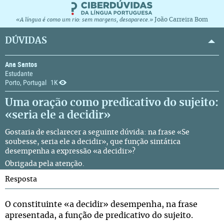
João Carreira Bom
«A língua é como um rio: sem margens, desaparece.»
DÚVIDAS
Ana Santos
Estudante
Porto, Portugal
1K
Uma oração como predicativo do sujeito:
«seria ele a decidir»
Gostaria de esclarecer a seguinte dúvida: na frase «Se
soubesse, seria ele a decidir», que função sintática
desempenha a expressão «a decidir»?
Obrigada pela atenção.
Resposta
O constituinte «a decidir» desempenha, na frase
apresentada, a função de predicativo do sujeito.