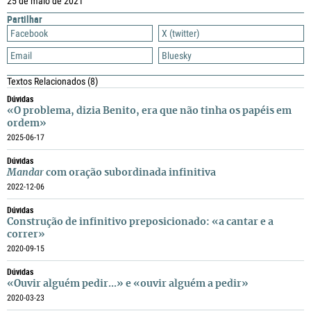
25 de maio de 2021
Partilhar
Facebook
X (twitter)
Email
Bluesky
Textos Relacionados
(8)
Dúvidas
«O problema, dizia Benito, era que não tinha os papéis em
ordem»
2025-06-17
Dúvidas
Mandar
com oração subordinada infinitiva
2022-12-06
Dúvidas
Construção de infinitivo preposicionado: «a cantar e a
correr»
2020-09-15
Dúvidas
«Ouvir alguém pedir...» e «ouvir alguém a pedir»
2020-03-23