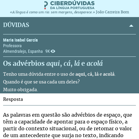
João Carreira Bom
«A língua é como um rio: sem margens, desaparece.»
DÚVIDAS
Maria Isabel García
Professora
Almendralejo, Espanha
9K
Os advérbios
aqui
,
cá
,
lá
e
acolá
Tenho uma dúvida entre o uso de
aqui, cá, lá
e
acolá
.
Quando é que se usa cada um deles?
Muito obrigada.
Resposta
As palavras em questão são advérbios de espaço, que
têm a capacidade de apontar para o espaço físico, a
partir do contexto situacional, ou de retomar o valor
de um antecedente que surja no texto, indicando