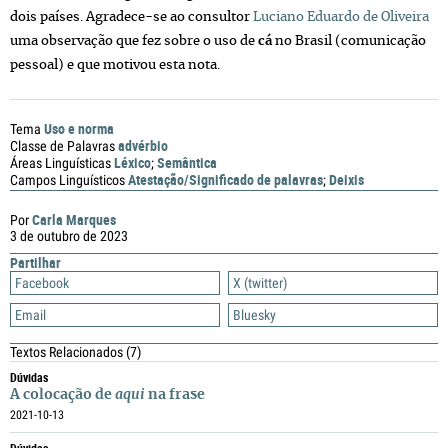
dois países. Agradece-se ao consultor
Luciano Eduardo de Oliveira
uma observação que fez sobre o uso de
cá
no Brasil (comunicação
pessoal) e que motivou esta nota.
Uso e norma
Tema
advérbio
Classe de Palavras
Léxico
Semântica
Áreas Linguísticas
;
Atestação/Significado de palavras
Deixis
Campos Linguísticos
;
Carla Marques
Por
3 de outubro de 2023
Partilhar
Facebook
X (twitter)
Email
Bluesky
Textos Relacionados
(7)
Dúvidas
A colocação de
aqui
na frase
2021-10-13