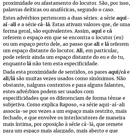
proximidade ou afastamento do locutor. São, por isso,
palavras deíticas ou anafóricas, segundo o caso.
Estes advérbios pertencem a duas séries: a série
aqui-
aí-ali
e a série
cá-lá
. Estas ativam valores que, de uma
forma geral, são equivalentes. Assim,
aqui
e
cá
referem o espaço em que se encontra o locutor (eu)
ou um espaço perto dele, ao passo que
ali
e
lá
referem
um espaço distante do locutor.
Ali
, em particular,
pode referir ainda um espaço distante do eu e do tu,
enquanto
lá
não tem esta especificidade.
Dada esta proximidade de sentidos, os pares
aqui/cá
e
ali/lá
são muitas vezes usados como sinónimos. Não
obstante, nalguns contextos e para alguns falantes,
estes advérbios podem ser usados com
especificidades que os diferenciam de forma ténue e
subjetiva. Como explica Raposo, «a série
aqui-aí-ali
associa-se por vezes a um espaço mais restrito, mais
fechado, e que envolve os interlocutores de maneira
mais íntima, por oposição à série
cá-lá
, que remete
para um espaço mais alargado, mais aberto e que