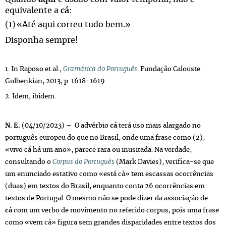
equivalente a
cá
:
(1)
«Até aqui correu tudo bem.»
Disponha sempre!
1. In Raposo et al.,
Gramática do Português
. Fundação Calouste
Gulbenkian, 2013, p. 1618-1619.
2. Idem, ibidem.
N. E.
(04/10/2023) – O advérbio
cá
terá uso mais alargado no
português europeu do que no Brasil, onde uma frase como (2),
«vivo cá há um ano», parece rara ou inusitada. Na verdade,
consultando o
Corpus do Português
(Mark Davies), verifica-se que
um enunciado estativo como «está cá» tem escassas ocorrências
(duas) em textos do Brasil, enquanto conta 26 ocorrências em
textos de Portugal. O mesmo não se pode dizer da associação de
cá
com um verbo de movimento no referido
corpus
, pois uma frase
como «vem cá» figura sem grandes disparidades entre textos dos