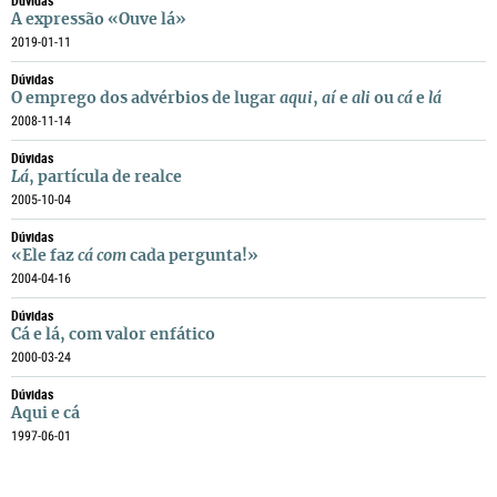
Dúvidas
A expressão «Ouve lá»
2019-01-11
Dúvidas
O emprego dos advérbios de lugar
aqui
,
aí
e
ali
ou
cá
e
lá
2008-11-14
Dúvidas
Lá
, partícula de realce
2005-10-04
Dúvidas
«Ele faz
cá com
cada pergunta!»
2004-04-16
Dúvidas
Cá e lá, com valor enfático
2000-03-24
Dúvidas
Aqui e cá
1997-06-01