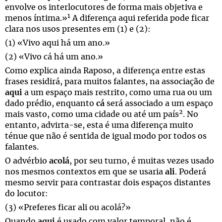
envolve os interlocutores de forma mais objetiva e
1
menos íntima.»
A diferença aqui referida pode ficar
clara nos usos presentes em (1) e (2):
(1) «Vivo aqui há um ano.»
(2) «Vivo cá há um ano.»
Como explica ainda Raposo, a diferença entre estas
frases residirá, para muitos falantes, na associação de
aqui
a um espaço mais restrito, como uma rua ou um
dado prédio, enquanto
cá
será associado a um espaço
2
mais vasto, como uma cidade ou até um país
. No
entanto, advirta-se, esta é uma diferença muito
ténue que não é sentida de igual modo por todos os
falantes.
O advérbio
acolá
, por seu turno, é muitas vezes usado
nos mesmos contextos em que se usaria
ali
. Poderá
mesmo servir para contrastar dois espaços distantes
do locutor:
(3) «Preferes ficar ali ou acolá?»
Quando
aqui
é usado com valor temporal, não é