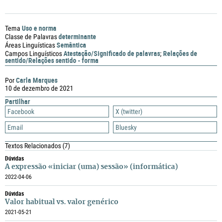
Uso e norma
Tema
determinante
Classe de Palavras
Semântica
Áreas Linguísticas
Atestação/Significado de palavras
Relações de
Campos Linguísticos
;
sentido/Relações sentido - forma
Carla Marques
Por
10 de dezembro de 2021
Partilhar
Facebook
X (twitter)
Email
Bluesky
Textos Relacionados
(7)
Dúvidas
A expressão «iniciar (uma) sessão» (informática)
2022-04-06
Dúvidas
Valor habitual vs. valor genérico
2021-05-21