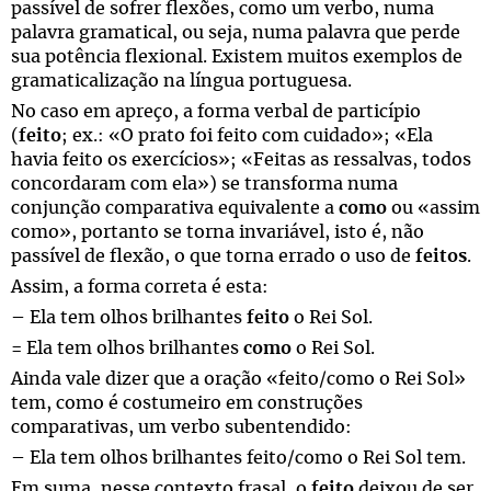
passível de sofrer flexões, como um verbo, numa
palavra gramatical, ou seja, numa palavra que perde
sua potência flexional. Existem muitos exemplos de
gramaticalização na língua portuguesa.
No caso em apreço, a forma verbal de particípio
(
feito
; ex.: «O prato foi feito com cuidado»; «Ela
havia feito os exercícios»; «Feitas as ressalvas, todos
concordaram com ela») se transforma numa
conjunção comparativa equivalente a
como
ou «assim
como», portanto se torna invariável, isto é, não
passível de flexão, o que torna errado o uso de
feitos
.
Assim, a forma correta é esta:
– Ela tem olhos brilhantes
feito
o Rei Sol.
= Ela tem olhos brilhantes
como
o Rei Sol.
Ainda vale dizer que a oração «feito/como o Rei Sol»
tem, como é costumeiro em construções
comparativas, um verbo subentendido:
– Ela tem olhos brilhantes feito/como o Rei Sol
tem
.
Em suma, nesse contexto frasal, o
feito
deixou de ser