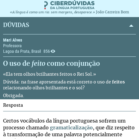
João Carreira Bom
«A língua é como um rio: sem margens, desaparece.»
DÚVIDAS
Mari Alves
Professora
Lagoa da Prata, Brasil
856
O uso de
feito
como conjunção
«Ela tem olhos brilhantes feitos o Rei Sol.»
Dúvida: na frase apresentada está correto o uso de
feitos
relacionando olhos brilhantes e o sol?
Obrigada.
Resposta
Certos vocábulos da língua portuguesa sofrem um
processo chamado
gramaticalização
, que diz respeito
à transformação de uma palavra potencialmente