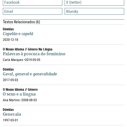
Facebook
X (twitter)
Email
Bluesky
Textos Relacionados
(6)
Dúvidas
Capelão
e
capelã
2020-12-18
O Nosso Idioma // Género Na Língua
Palavras à procura do feminino
Carla Marques •
2019-05-05
Dúvidas
Geral
,
general
e
generalidade
2017-05-03
O Nosso Idioma // Género
O sexo e a língua
Ana Martins •
2008-08-03
Dúvidas
Generala
1997-03-01