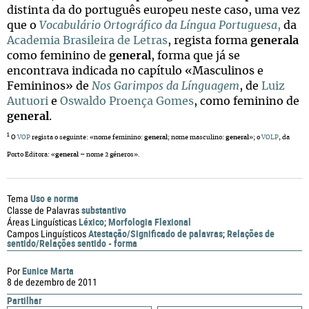
distinta da do português europeu neste caso, uma vez
que o
Vocabulário Ortográfico da Língua Portuguesa
,
da
Academia Brasileira de Letras
, regista forma
generala
como feminino de
general
, forma que já se
encontrava indicada no capítulo «Masculinos e
Femininos» de
Nos Garimpos da Línguagem
, de
Luiz
Autuori
e
Oswaldo Proença Gomes
, como feminino de
general
.
1
O
VOP
regista o seguinte: «nome feminino:
general
; nome masculino:
general
»; o
VOLP
, da
Porto Editora: «
general
– nome 2 géneros».
Uso e norma
Tema
substantivo
Classe de Palavras
Léxico
Morfologia Flexional
Áreas Linguísticas
;
Atestação/Significado de palavras
Relações de
Campos Linguísticos
;
sentido/Relações sentido - forma
Eunice Marta
Por
8 de dezembro de 2011
Partilhar