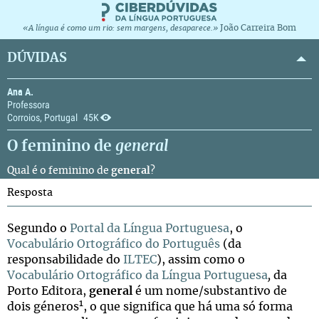
João Carreira Bom
«A língua é como um rio: sem margens, desaparece.»
DÚVIDAS
Ana A.
Professora
Corroios, Portugal
45K
O feminino de
general
Qual é o feminino de
general
?
Resposta
Segundo o
Portal da Língua Portuguesa
, o
Vocabulário Ortográfico do Português
(da
responsabilidade do
ILTEC
), assim como o
Vocabulário Ortográfico da Língua Portuguesa
,
da
Porto Editora,
general
é um nome/substantivo de
1
dois géneros
, o que significa que há uma só forma