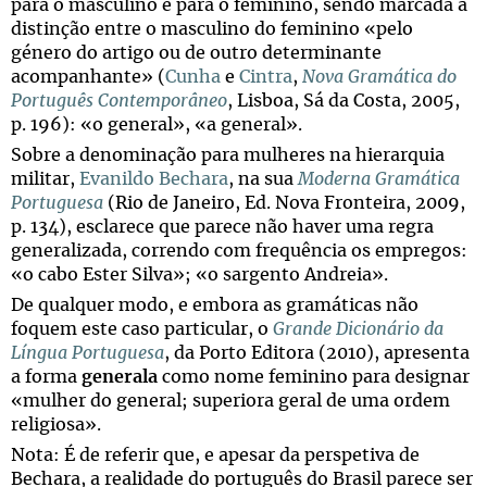
para o masculino e para o feminino, sendo marcada a
distinção entre o masculino do feminino «pelo
género do artigo ou de outro determinante
acompanhante» (
Cunha
e
Cintra
,
Nova Gramática do
Português Contemporâneo
, Lisboa, Sá da Costa, 2005,
p. 196): «o general», «a general».
Sobre a denominação para mulheres na hierarquia
militar,
Evanildo Bechara
, na sua
Moderna Gramática
Portuguesa
(Rio de Janeiro, Ed. Nova Fronteira, 2009,
p. 134), esclarece que parece não haver uma regra
generalizada, correndo com frequência os empregos:
«o cabo Ester Silva»; «o sargento Andreia».
De qualquer modo, e embora as gramáticas não
foquem este caso particular, o
Grande Dicionário da
Língua Portuguesa
, da Porto Editora (2010), apresenta
a forma
generala
como nome feminino para designar
«mulher do general; superiora geral de uma ordem
religiosa».
Nota: É de referir que, e apesar da perspetiva de
Bechara, a realidade do português do Brasil parece ser