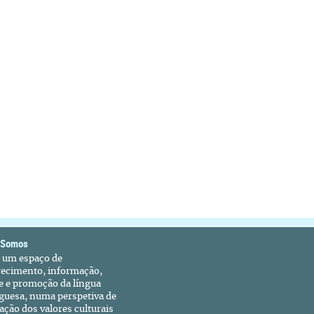
 Somos
é um espaço de
recimento, informação,
e e promoção da língua
guesa, numa perspetiva de
ação dos valores culturais