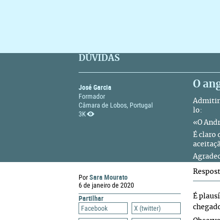
DÚVIDAS
O ang
José Garcia
Formador
Admitin
Câmara de Lobos, Portugal
lo:
3K
«O Andr
É claro
aceitaç
Agradec
Respos
Sara Mourato
Por
6 de janeiro de 2020
É plaus
Partilhar
chegado
Facebook
X (twitter)