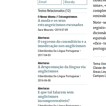
Observe
Email
Bluesky
uma», «
Textos Relacionados
(12)
complem
omissão
O Nosso Idioma // Estrangeirismos
A moda e os seus
Note-se
estrangeirismos escusados
registo
Sara Mourato •
2019-07-09
dicioná
Aberturas
equival
O regresso do consultório e a
«fico-t
imoderação nos anglicismos
portugu
Ciberdúvidas Da Língua Portuguesa •
2017-04-03
Aberturas
Uso
Tema
A despromoção da língua via
Classe de
anglicismos
Áreas Lin
Campos Li
Ciberdúvidas Da Língua Portuguesa •
2016-06-08
Aberturas
E que tal falarem sem
anglicismos
incompreensíveis?
Ciberdúvidas Da Língua Portuguesa •