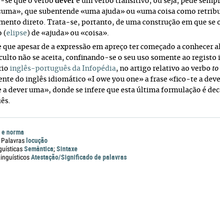
-se que o verbo
dever
é um verbo transitivo,
ou seja, pede semp
uma», que subentende «uma ajuda» ou «uma coisa como retribuiç
ento direto. Trata-se, portanto, de uma construção em que se o
 (
elipse
) de «ajuda» ou «coisa».
 que apesar de a expressão em apreço ter começado a conhecer 
 culto não se aceita, confinando-se o seu uso somente ao registo 
rio
inglês-português da Infopédia
, no artigo relativo ao verbo
to
ente do inglês idiomático «I owe you one» a frase «fico-te a deve
e a dever uma», donde se infere que esta última formulação é de
ês.
 e norma
locução
 Palavras
Semântica
Sintaxe
guísticas
;
Atestação/Significado de palavras
nguísticos