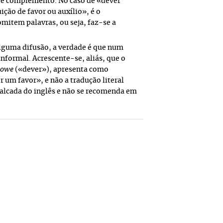
re complemento. No caso de «dever
ão de favor ou auxílio», é o
mitem palavras, ou seja, faz-se a
alguma difusão, a verdade é que num
informal. Acrescente-se, aliás, que o
 owe
(«dever»), apresenta como
r um favor», e não a tradução literal
calcada do inglês e não se recomenda em