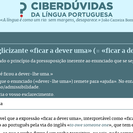
«A língua é como um rio: sem margens, desaparece.»
João Carreira Bo
licizante «ficar a dever uma» (= «ficar a 
do o princípio da pressuposição inerente ao enunciado que se 
é ficou a dever-lhe uma.»
 que o enunciado («dever-lhe uma») remete para «ajuda». No ent
ão/admissibilidade.
ia o vosso esclarecimento.
ta
ível
que
a expressão «ficar a dever uma», interpretável como «f
 ao português pela via do inglês
«
to owe someone one
»,
que tem 