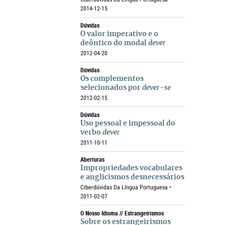
2014-12-15
Dúvidas
O valor imperativo e o
deôntico do modal
dever
2012-04-20
Dúvidas
Os complementos
selecionados por
dever-se
2012-02-15
Dúvidas
Uso pessoal e impessoal do
verbo
dever
2011-10-11
Aberturas
Impropriedades vocabulares
e anglicismos desnecessários
Ciberdúvidas Da Língua Portuguesa •
2011-02-07
O Nosso Idioma // Estrangeirismos
Sobre os estrangeirismos