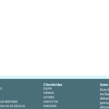
Ciberdúvidas
Quem
ES
EQUIPA
Este 
PRÉMIOS
escla
AUTORES
debat
DAS RESPONDE
CONTACTOS
portu
DAS VAI ÀS ESCOLAS
PARCEIROS
afirm