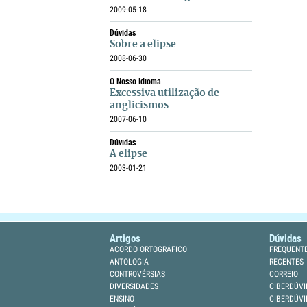
2009-05-18
Dúvidas
Sobre a elipse
2008-06-30
O Nosso Idioma
Excessiva utilização de
anglicismos
2007-06-10
Dúvidas
A elipse
2003-01-21
Artigos
Dúvidas
ACORDO ORTOGRÁFICO
FREQUENT
ANTOLOGIA
RECENTES
CONTROVÉRSIAS
CORREIO
DIVERSIDADES
CIBERDÚVI
ENSINO
CIBERDÚVI