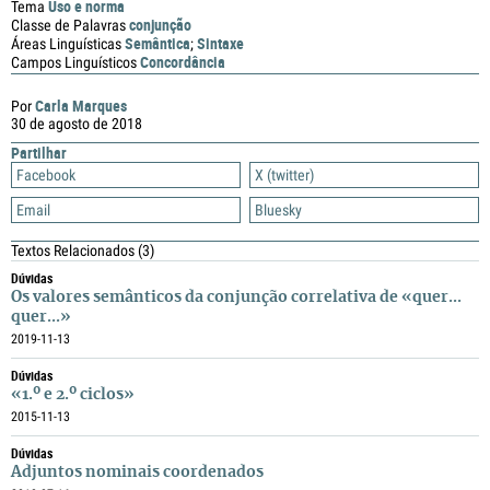
Uso e norma
Tema
conjunção
Classe de Palavras
Semântica
Sintaxe
Áreas Linguísticas
;
Concordância
Campos Linguísticos
Carla Marques
Por
30 de agosto de 2018
Partilhar
Facebook
X (twitter)
Email
Bluesky
Textos Relacionados
(3)
Dúvidas
Os valores semânticos da conjunção correlativa de «quer...
quer...»
2019-11-13
Dúvidas
«1.º e 2.º ciclos»
2015-11-13
Dúvidas
Adjuntos nominais coordenados