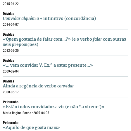
2015-04-22
Dúvidas
Convidar alguém a
+ infinitivo (concordância)
2014-04-07
Dúvidas
«Quem gostaria de falar com...?» (e o verbo
falar
com outras
seis preposições)
2012-02-20
Dúvidas
«... vem convidar V. Ex.ª a estar presente...»
2009-02-04
Dúvidas
Ainda a regência do verbo
convidar
2008-06-17
Pelourinho
«Estão todos convidados a vir (e não “a virem”)»
Maria Regina Rocha •
2007-04-05
Pelourinho
«Aquilo de que gosta mais»