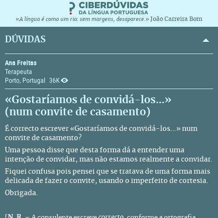
João Carreira Bom
«A língua é como um rio: sem margens, desaparece.»
DÚVIDAS
Ana Freitas
Terapeuta
Porto, Portugal
36K
«Gostaríamos de convidá-los...»
(num convite de casamento)
É correcto escrever «Gostaríamos de convidá-los...» num
convite de casamento?
Uma pessoa disse que desta forma dá a entender uma
intenção de convidar, mas não estamos realmente a convidar.
Fiquei confusa pois pensei que se tratava de uma forma mais
delicada de fazer o convite, usando o imperfeito de cortesia.
Obrigada.
N. R.
correcto
[
– A consulente escreve
, conforme a ortografia