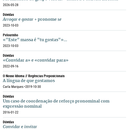
2026-05-28
Dúvidas
Arrogar
e
gostar
+ pronome
se
2023-10-03
Pelourinho
«"Este" massa é "tu gostas"»...
2023-10-03
Dúvidas
«Convidar a» e «convidar para»
2022-09-16
O Nosso Idioma // Regências Preposicionais
A língua
de
que gostamos
Carla Marques •
2019-10-30
Dúvidas
Um caso de coordenação de reforço pronominal com
expressão nominal
2016-01-22
Dúvidas
Convidar
e
invitar