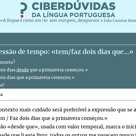
«A língua é como um rio: sem margens, desaparece.»
João Carreira Bo
ssão de tempo: «tem/faz dois dias que...»
correto?
is dias
desde
que a primavera começou.»
is dias que a primavera começou.»
o!
ta
ntexto mais cuidado será preferível a expressão que se 
em / Faz dois dias que a primavera começou.»
ção «desde que», usada com valor temporal, marca o iníc
esde que li este livro, todos os outros me parecem pouco