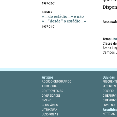
quotid
1997-02-01
Dispon
Dúvidas
«... do estádio...» e não
«..."desde" o estádio...»
?assinal
1997-01-01
Uso
Tema
Classe de
Áreas Lin
Campos Li
Artigos
Dúvidas
ACORDO ORTOGRÁFICO
FREQUENT
ANTOLOGIA
RECENTES
CONTROVÉRSIAS
CORREIO
DIVERSIDADES
CIBERDÚVI
ENSINO
CIBERDÚVI
GLOSSÁRIOS
ENVIE-NOS
Atualida
LITERATURA
NOTÍCIAS
LUSOFONIAS