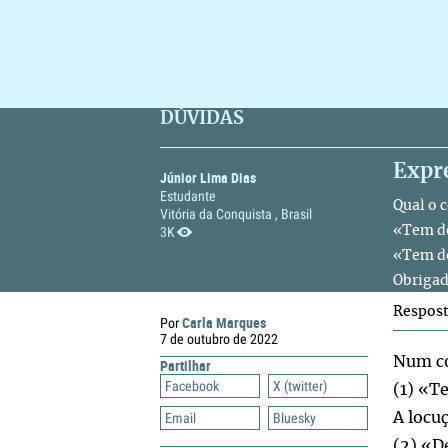
DÚVIDAS
Expre
Júnior Lima Dias
Estudante
Qual o 
Vitória da Conquista , Brasil
3K
«Tem do
«Tem do
Obrigad
Respos
Carla Marques
Por
7 de outubro de 2022
Num co
Partilhar
Facebook
X (twitter)
(1) «T
Email
Bluesky
A locu
(2) «D