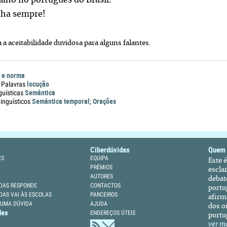
iano no português do Brasil.
ha sempre!
a a aceitabilidade duvidosa para alguns falantes.
 e norma
locução
 Palavras
Semântica
guísticas
Semântica temporal
Orações
nguísticos
;
Ciberdúvidas
Quem
ES
EQUIPA
Este 
PRÉMIOS
escla
AUTORES
debat
DAS RESPONDE
CONTACTOS
portu
DAS VAI ÀS ESCOLAS
PARCEIROS
afirm
 UMA DÚVIDA
AJUDA
dos oi
des
ENDEREÇOS ÚTEIS
portu
ver m