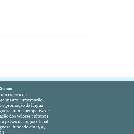
 Somos
é um espaço de
recimento, informação,
e e promoção da língua
guesa, numa perspetiva de
ação dos valores culturais
to países de língua oficial
guesa, fundado em 1997.
ais