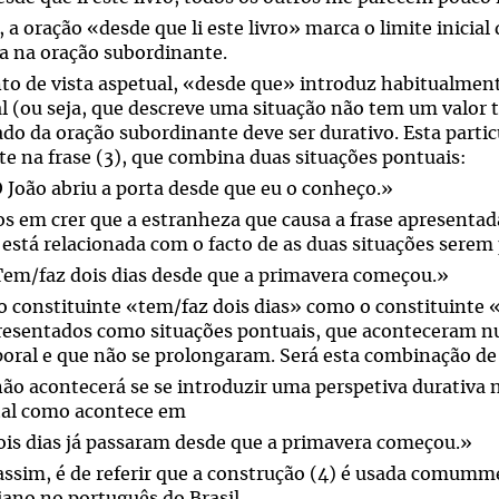
 a oração «desde que li este livro» marca o limite inicial
ta na oração subordinante.
to de vista aspetual, «desde que» introduz habitualmen
l (ou seja, que descreve uma situação não tem um valor t
ado da oração subordinante deve ser durativo. Esta partic
te na frase (3), que combina duas situações pontuais:
O João abriu a porta desde que eu o conheço.»
s em crer que a estranheza que causa a frase apresentada
 está relacionada com o facto de as duas situações sere
Tem/faz dois dias desde que a primavera começou.»
o constituinte «tem/faz dois dias» como o constituinte
resentados como situações pontuais, que aconteceram 
oral e que não se prolongaram. Será esta combinação de 
 não acontecerá se se introduzir uma perspetiva durativa
tal como acontece em
ois dias já passaram desde que a primavera começou.»
assim, é de referir que a construção (4) é usada comum