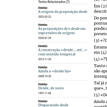
Textos Relacionados
(7)
Em (2),
Dúvidas
descri
A origem da preposição
desde
2022-02-22
Do pon
pontua
Dúvidas
predic
As preposições
de
e
desde
em
expressões de origem
presen
2020-01-29
(3) «?
Dúvidas
Estamo
A construção «desde... até...»
em (4)
com sentido temporal
(4) «?
2013-11-29
Tanto 
Dúvidas
são ap
Ainda o «desde há»
2008-10-20
intemp
Tal já
Dúvidas
que», 
Desde, de novo
1997-11-06
(5) «D
Dúvidas
Ainda 
Disparatado
desde