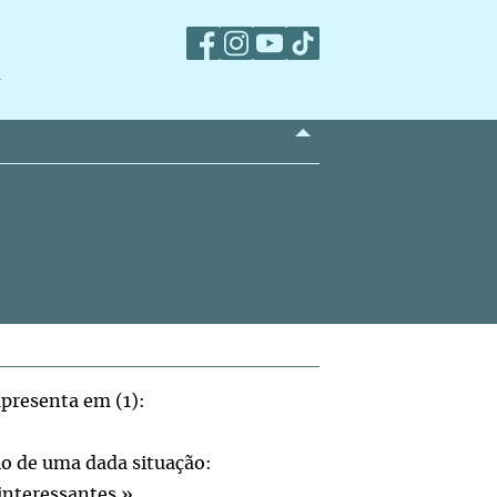
m
apresenta em (1):
io de uma dada situação:
 interessantes.»