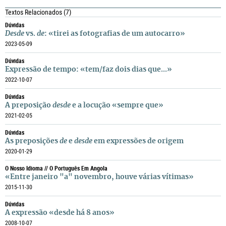
Textos Relacionados
(7)
Dúvidas
Desde
vs.
de
: «tirei as fotografias de um autocarro»
2023-05-09
Dúvidas
Expressão de tempo: «tem/faz dois dias que...»
2022-10-07
Dúvidas
A preposição
desde
e a locução «sempre que»
2021-02-05
Dúvidas
As preposições
de
e
desde
em expressões de origem
2020-01-29
O Nosso Idioma // O Português Em Angola
«Entre janeiro "a" novembro, houve várias vítimas»
2015-11-30
Dúvidas
A expressão «desde há 8 anos»
2008-10-07