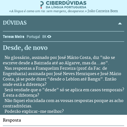
João Carreira Bom
«A língua é como um rio: sem margens, desaparece.»
DÚVIDAS
Teresa Meira
Portugal
8K
Desde, de novo
No glossário, assinado por José Mário Costa, diz "não se
escreve desde a Bairrada até ao Algarve, mas da....ao".
Nas respostas a Franquelim Ferreira (prof.da Fac. de
Engenharia) assinada por José Neves Henriques e José Mário
Costa, já se pode dizer "desde o Leblon até Bangu". Então
onde está a diferença?
Será verdade que o "desde" só se aplica em casos temporais?
É esta a diferença?
Não fiquei elucidada com as vossas respostas porque as acho
contraditórias.
Poderão explicar-me melhor?
Resposta