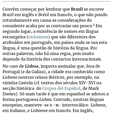
Convém começar por lembrar que
Brasil
se escreve
Brazil
em inglês e
Brésil
em francês, o que não pondo
rotundamente em causa as considerações do
1
consulente acaba por as contrariar um pouco.
Em
segundo lugar, a existência de nomes em língua
estrangeira (
exónimos
) que são diferentes dos
atribuídos em português, em países onde se usa esta
língua, é uma questão de história da língua. Por
outras palavras, não há uma regra, pois muito
depende da história dos contactos internacionais.
No caso de
Lisboa
, importa assinalar que, fora de
Portugal (e da Galiza), a cidade era conhecida como
Lisbona
noutros reinos ibéricos, por exemplo, na
vizinha Castela (cf. textos dos séculos XIV-XVI na
secção histórica do
Corpus del Español
, de Mark
Davies). Só mais tarde é que em espanhol se adotou a
forma portuguesa
Lisboa
. Contudo, noutras línguas
europeias, manteve-se o -
n
- intervocálico:
Lisbona
,
em italiano, e
Lisbonne
em francês. Em inglês,