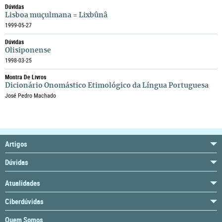
Dúvidas
Lisboa muçulmana = Lixbûnâ
1999-05-27
Dúvidas
Olisiponense
1998-03-25
Montra De Livros
Dicionário Onomástico Etimológico da Língua Portuguesa
José Pedro Machado
Artigos
Dúvidas
Atualidades
Ciberdúvidas
Quem Somos