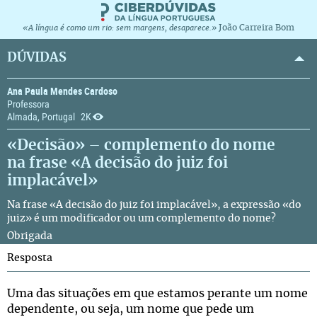
João Carreira Bom
«A língua é como um rio: sem margens, desaparece.»
DÚVIDAS
Ana Paula Mendes Cardoso
Professora
Almada, Portugal
2K
«Decisão» – complemento do nome
na frase «A decisão do juiz foi
implacável»
Na frase «A decisão do juiz foi implacável», a expressão «do
juiz» é um
modificador
ou um
complemento do nome
?
Obrigada
Resposta
Uma das situações em que estamos perante um nome
dependente, ou seja, um nome que pede um