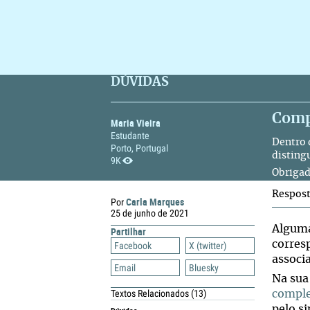
DÚVIDAS
Comp
Maria Vieira
Estudante
Dentro 
Porto, Portugal
disting
9K
Obrigad
Respos
Carla Marques
Por
25 de junho de 2021
Alguma
Partilhar
corre
Facebook
X (twitter)
associ
Email
Bluesky
Na sua
Textos Relacionados
(13)
compl
pelo s