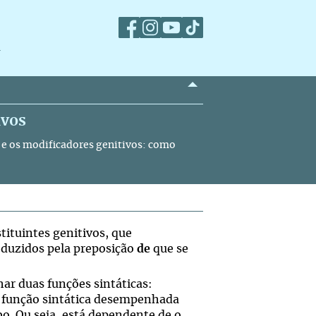
m
ivos
 e os modificadores genitivos: como
tituintes genitivos, que
duzidos pela preposição
de
que se
r duas funções sintáticas:
a função sintática desempenhada
o. Ou seja, está dependente de o