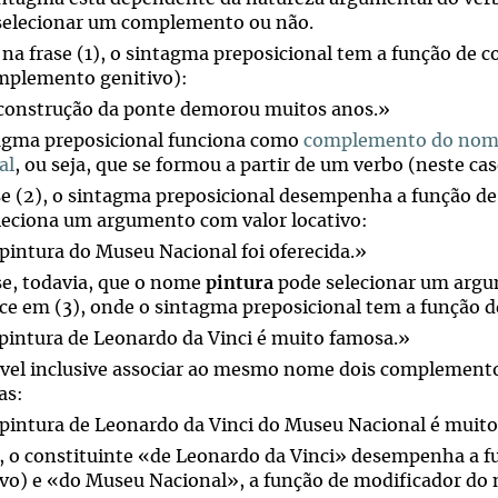
selecionar um complemento ou não.
 na frase (1), o sintagma preposicional tem a função de
plemento genitivo):
 construção da ponte demorou muitos anos.»
agma preposicional funciona como
complemento do no
al
, ou seja, que se formou a partir de um verbo (neste ca
se (2), o sintagma preposicional desempenha a função d
leciona um argumento com valor locativo:
 pintura do Museu Nacional foi oferecida.»
e, todavia, que o nome
pintura
pode selecionar um argu
ce em (3), onde o sintagma preposicional tem a função
 pintura de Leonardo da Vinci é muito famosa.»
ível inclusive associar ao mesmo nome dois complement
as:
 pintura de Leonardo da Vinci do Museu Nacional é muit
, o constituinte «de Leonardo da Vinci» desempenha a
ivo) e «do Museu Nacional», a função de modificador do 