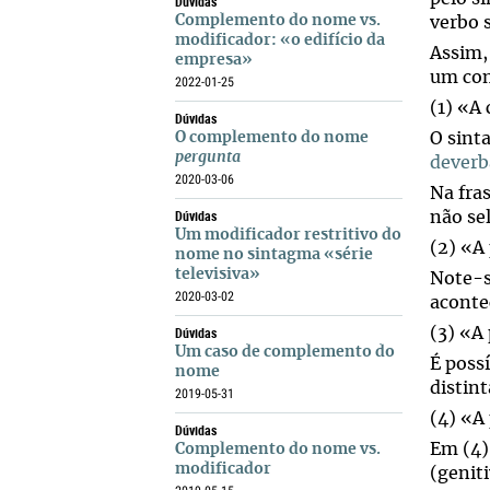
Dúvidas
Complemento do nome vs.
verbo 
modificador: «o edifício da
Assim,
empresa»
um com
2022-01-25
(1) «A
Dúvidas
O complemento do nome
O sint
pergunta
deverb
2020-03-06
Na fra
Dúvidas
não se
Um modificador restritivo do
(2) «A
nome no sintagma «série
televisiva»
Note-s
2020-03-02
aconte
Dúvidas
(3) «A
Um caso de complemento do
É poss
nome
distint
2019-05-31
(4) «A
Dúvidas
Em (4)
Complemento do nome vs.
modificador
(genit