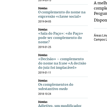
2019-05-15
A melh
Dúvidas
comple
O complemento do nome na
Pergun
expressão «classe social»
Dispon
2019-04-05
Dúvidas
«Sala do Paço»: «do Paço»
Áreas Lin
pode ser complemento do
Campos Li
nome?
2019-01-25
Dúvidas
«Decisão» – complemento
do nome na frase «A decisão
do juiz foi implacável»
2019-01-11
Dúvidas
Os complementos do
substantivo
medo
2018-10-24
Dúvidas
Adjetivo, um modificador