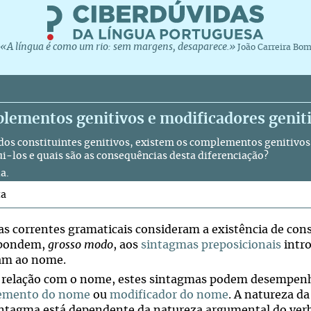
«A língua é como um rio: sem margens, desaparece.»
João Carreira Bo
lementos genitivos e modificadores genit
dos constituintes genitivos, existem os complementos genitivos
ui-los e quais são as consequências desta diferenciação?
a.
ta
s correntes gramaticais consideram a existência de cons
spondem,
grosso modo
, aos
sintagmas preposicionais
intro
am ao nome.
 relação com o nome, estes sintagmas podem desempenha
emento do nome
ou
modificador do nome
. A natureza d
intagma está dependente da natureza argumental do verb