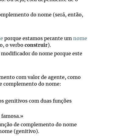
 complemento do nome (será, então,
me
porque estamos perante um
nome
so, o verbo
construir
).
e modificador do nome porque este
mento com valor de agente, como
 de complemento do nome:
os genitivos com duas funções
o famosa.»
 função de complemento do nome
nome (genitivo).