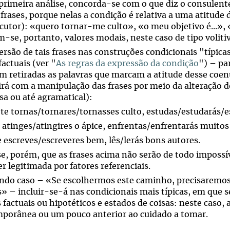
rimeira análise, concorda-se com o que diz o consulente 
 frases, porque nelas a condição é relativa a uma atitud
ocutor): «quero tornar-me culto», «o meu objetivo é...»,
-se, portanto, valores modais, neste caso de tipo voliti
rsão de tais frases nas construções condicionais "típicas
actuais (ver "
As regras da expressão da condição
") – pa
em retiradas as palavras que marcam a atitude desse coen
irá com a manipulação das frases por meio da alteração do
sa ou até agramatical):
e te tornas/tornares/tornasses culto, estudas/estudarás/e
e atinges/atingires o ápice, enfrentas/enfrentarás muitos
e escreves/escreveres bem, lês/lerás bons autores.
e, porém, que as frases acima não serão de todo impossív
r legitimada por fatores referenciais.
ndo caso – «Se escolhermos este caminho, precisaremos
s» – incluir-se-á nas condicionais mais típicas, em que 
 factuais ou hipotéticos e estados de coisas: neste caso,
porânea ou um pouco anterior ao cuidado a tomar.