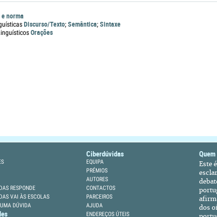
 e norma
Discurso/Texto
Semântica
Sintaxe
guísticas
;
;
Orações
nguísticos
Ciberdúvidas
Quem
ES
EQUIPA
Este 
PRÉMIOS
escla
AUTORES
debat
DAS RESPONDE
CONTACTOS
portu
DAS VAI ÀS ESCOLAS
PARCEIROS
afirm
 UMA DÚVIDA
AJUDA
dos oi
des
ENDEREÇOS ÚTEIS
portu