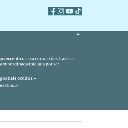
m
crescento o caso curioso das frases a
na subordinada iniciada por
se
:
gos nele ocultos.»
desafios.»