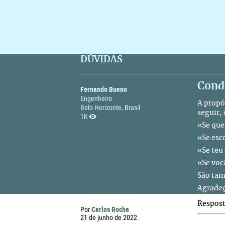
DÚVIDAS
Condi
Fernando Bueno
Engenheiro
A propó
Belo Horizonte, Brasil
seguir,
1K
«Se que
«Se esc
«Se teu 
«Se voc
São tam
Agradeç
Respos
Carlos Rocha
Por
21 de junho de 2022