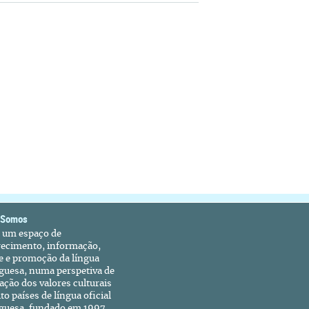
 Somos
é um espaço de
recimento, informação,
e e promoção da língua
guesa, numa perspetiva de
ação dos valores culturais
to países de língua oficial
guesa, fundado em 1997.