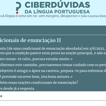
«A língua é como um rio: sem margens, desaparece.»
João Carreira Bo
cionais de enunciação II
sito [de uma
condicional de enunciação
abordada] em 3/6/2022, a
 em que a condição parece estar posta na oração principal, e não 
res tornar-te culto, procura estudar muito.»
olhermos este caminho, precisaremos tomar cuidado com os peri
objetivo é atingir o ápice na carreira, prepara-te para enfrentar 
ê pretende escrever bem, leia bons autores.»
bém essas orações condicionais de enunciação?
o desde já a resposta.
ta