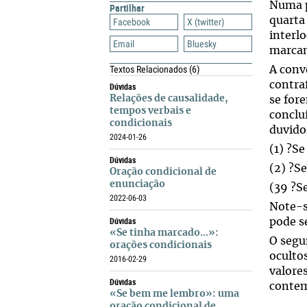
Numa p
Partilhar
quarta
Facebook
X (twitter)
interl
Email
Bluesky
marcam
Textos Relacionados
(6)
A conve
contraf
Dúvidas
Relações de causalidade,
se for
tempos verbais e
conclu
condicionais
duvido
2024-01-26
(1) ?S
Dúvidas
(2) ?S
Oração condicional de
enunciação
(39 ?S
2022-06-03
Note-s
Dúvidas
pode se
«Se tinha marcado...»:
O segu
orações condicionais
oculto
2016-02-29
valores
Dúvidas
contem
«Se bem me lembro»: uma
oração condicional de