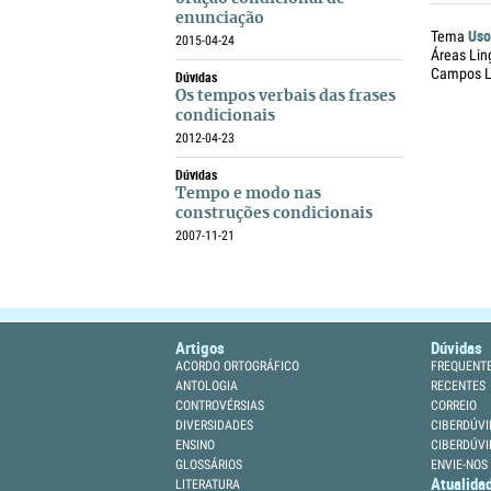
enunciação
Uso
Tema
2015-04-24
Áreas Lin
Campos Li
Dúvidas
Os tempos verbais das frases
condicionais
2012-04-23
Dúvidas
Tempo e modo nas
construções condicionais
2007-11-21
Artigos
Dúvidas
ACORDO ORTOGRÁFICO
FREQUENT
ANTOLOGIA
RECENTES
CONTROVÉRSIAS
CORREIO
DIVERSIDADES
CIBERDÚVI
ENSINO
CIBERDÚVI
GLOSSÁRIOS
ENVIE-NOS
Atualida
LITERATURA