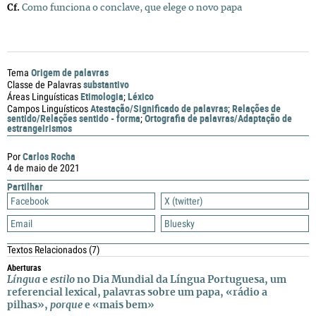
Cf.
Como funciona o conclave, que elege o novo papa
Origem de palavras
Tema
substantivo
Classe de Palavras
Etimologia
Léxico
Áreas Linguísticas
;
Atestação/Significado de palavras
Relações de
Campos Linguísticos
;
sentido/Relações sentido - forma
Ortografia de palavras/Adaptação de
;
estrangeirismos
Carlos Rocha
Por
4 de maio de 2021
Partilhar
Facebook
X (twitter)
Email
Bluesky
Textos Relacionados
(7)
Aberturas
Língua
e
estilo
no Dia Mundial da Língua Portuguesa, um
referencial lexical, palavras sobre um papa, «rádio a
pilhas»,
porque
e «mais bem»