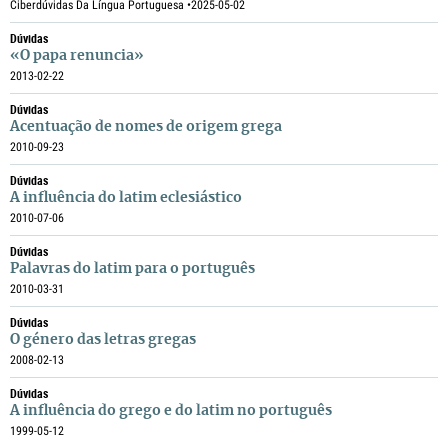
Ciberdúvidas Da Língua Portuguesa •
2025-05-02
Dúvidas
«O papa renuncia»
2013-02-22
Dúvidas
Acentuação de nomes de origem grega
2010-09-23
Dúvidas
A influência do latim eclesiástico
2010-07-06
Dúvidas
Palavras do latim para o português
2010-03-31
Dúvidas
O género das letras gregas
2008-02-13
Dúvidas
A influência do grego e do latim no português
1999-05-12