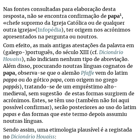
Nas fontes consultadas para elaboração desta
1
resposta, não se encontra confirmação de
papa
,
«
chefe supremo da Igreja Católica ou de qualquer
outra igreja»(
Infopédia
), ter origem nos acrónimos
apresentados na pergunta ou noutros.
Com efeito, as mais antigas atestações da palavra em
(galego-)português, do século XIII (cf.
Dicionário
Houaiss
), não indiciam nenhum tipo de abreviação.
Além disso, procurando noutras línguas cognatos de
papa
, observa-se que o alemão
Pfaffe
vem do latim
pappa
ou do gótico
papa
, com origem no grego
pappás
), tratando-se de um empréstimo alto-
medieval, sem sugestão de estas formas surgirem de
acrónimos. Estes, se têm uso (também não foi aqui
possível confirmar), serão posteriores ao uso do latim
papas
e das formas que este termo depois assumiu
noutras línguas.
Sendo assim, uma etimologia plausível é a registada
no
Dicionário Houaiss
: