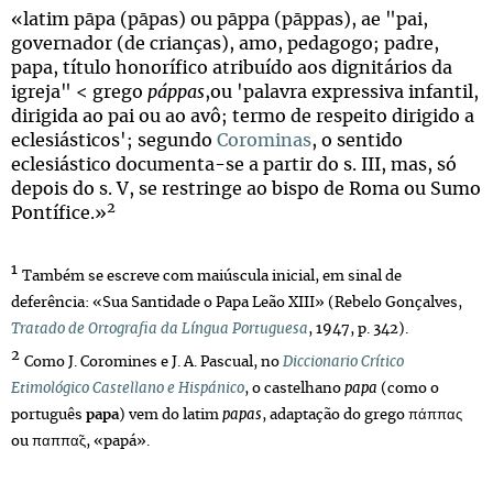
«latim
pā
pa
(
pā
pas
)
ou
pāppa
(
pāppas
)
,
ae
"pai,
governador (de crianças), amo, pedagogo; padre,
papa, título honorífico atribuído aos dignitários da
igreja" < grego
páppas
,ou 'palavra expressiva infantil,
dirigida ao pai ou ao avô; termo de respeito dirigido a
eclesiásticos'; segundo
Corominas
, o sentido
eclesiástico documenta-se a partir do s. III, mas, só
depois do s. V, se restringe ao bispo de Roma ou Sumo
2
Pontífice.»
1
Também se escreve com maiúscula inicial, em sinal de
deferência: «Sua Santidade o Papa Leão XIII» (Rebelo Gonçalves,
Tratado de Ortografia da Língua Portuguesa
, 1947, p. 342).
2
Como J. Coromines e J. A. Pascual, no
Diccionario Crítico
Etimológico Castellano e Hispánico
, o castelhano
papa
(como o
português
papa
) vem do latim
papas
, adaptação do grego πάππας
ou παππ
α̃
ς, «papá».