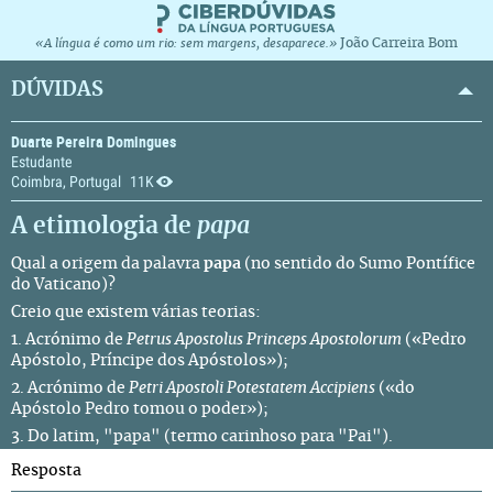
João Carreira Bom
«A língua é como um rio: sem margens, desaparece.»
DÚVIDAS
Duarte Pereira Domingues
Estudante
Coimbra, Portugal
11K
A etimologia de
papa
Qual a origem da palavra
papa
(no sentido do Sumo Pontífice
do Vaticano)?
Creio que existem várias teorias:
1. Acrónimo de
Petrus Apostolus Princeps Apostolorum
(«Pedro
Apóstolo, Príncipe dos Apóstolos»);
2. Acrónimo de
Petri Apostoli Potestatem Accipiens
(«do
Apóstolo Pedro tomou o poder»);
3. Do latim, "papa" (termo carinhoso para "Pai").
Resposta