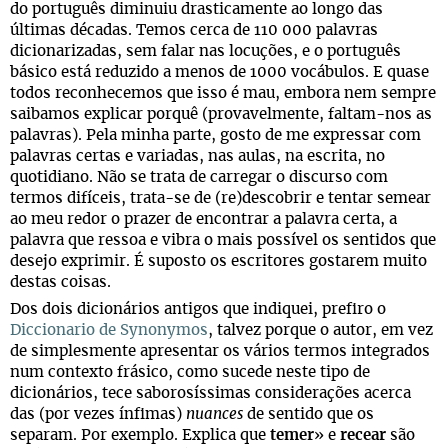
do português diminuiu drasticamente ao longo das
últimas décadas. Temos cerca de 110 000 palavras
dicionarizadas, sem falar nas locuções, e o português
básico está reduzido a menos de 1000 vocábulos. E quase
todos reconhecemos que isso é mau, embora nem sempre
saibamos explicar porquê (provavelmente, faltam-nos as
palavras). Pela minha parte, gosto de me expressar com
palavras certas e variadas, nas aulas, na escrita, no
quotidiano. Não se trata de carregar o discurso com
termos difíceis, trata-se de (re)descobrir e tentar semear
ao meu redor o prazer de encontrar a palavra certa, a
palavra que ressoa e vibra o mais possível os sentidos que
desejo exprimir. É suposto os escritores gostarem muito
destas coisas.
Dos dois dicionários antigos que indiquei, prefiro o
Diccionario de Synonymos
, talvez porque o autor, em vez
de simplesmente apresentar os vários termos integrados
num contexto frásico, como sucede neste tipo de
dicionários, tece saborosíssimas considerações acerca
das (por vezes ínfimas)
nuances
de sentido que os
separam. Por exemplo. Explica que
temer
» e
recear
são