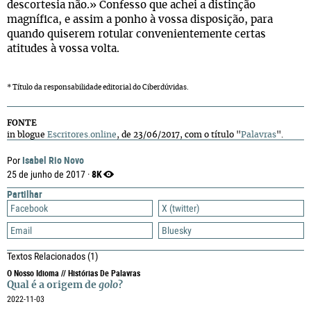
descortesia não.» Confesso que achei a distinção
magnífica, e assim a ponho à vossa disposição, para
quando quiserem rotular convenientemente certas
atitudes à vossa volta.
* Título da responsabilidade editorial do Ciberdúvidas.
FONTE
in blogue
Escritores.online
, de 23/06/2017, com o título "
Palavras
".
Isabel Rio Novo
Por
8K
25 de junho de 2017 ·
Partilhar
Facebook
X (twitter)
Email
Bluesky
Textos Relacionados
(1)
O Nosso Idioma // Histórias De Palavras
Qual é a origem de
golo
?
2022-11-03