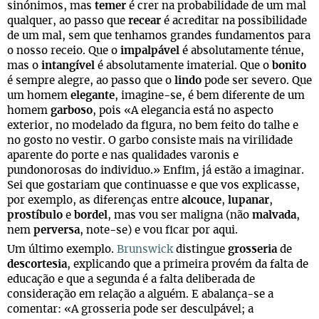
sinónimos, mas
temer
é crer na probabilidade de um mal
qualquer, ao passo que
recear
é acreditar na possibilidade
de um mal, sem que tenhamos grandes fundamentos para
o nosso receio. Que o
impalpável
é absolutamente ténue,
mas o
intangível
é absolutamente imaterial. Que o
bonito
é sempre alegre, ao passo que o
lindo
pode ser severo. Que
um homem
elegante
, imagine-se, é bem diferente de um
homem
garboso
, pois «A elegancia está no aspecto
exterior, no modelado da figura, no bem feito do talhe e
no gosto no vestir. O garbo consiste mais na virilidade
aparente do porte e nas qualidades varonis e
pundonorosas do individuo.» Enfim, já estão a imaginar.
Sei que gostariam que continuasse e que vos explicasse,
por exemplo, as diferenças entre
alcouce
,
lupanar
,
prostíbulo
e
bordel
, mas vou ser maligna (não
malvada
,
nem
perversa
, note-se) e vou ficar por aqui.
Um último exemplo.
Brunswick
distingue
grosseria
de
descortesia
, explicando que a primeira provém da falta de
educação e que a segunda é a falta deliberada de
consideração em relação a alguém. E abalança-se a
comentar: «A grosseria pode ser desculpável; a