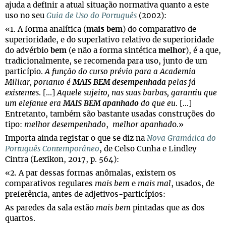
ajuda a definir a atual situação normativa quanto a este
uso no seu
Guia de Uso do Português
(2002):
«1. A forma analítica (
mais bem
) do comparativo de
superioridade, e do superlativo relativo de superioridade
do advérbio
bem
(e não a forma sintética
melhor
), é a que,
tradicionalmente, se recomenda para uso, junto de um
particípio.
A função do curso prévio para a Academia
Militar, portanto é
MAIS BEM desempenhada
pelas já
existentes
. [...]
Aquele sujeito, nas suas barbas, garantiu que
um elefante era
MAIS BEM apanhado
do que eu
. [...]
Entretanto, também são bastante usadas construções do
tipo:
melhor desempenhado
,
melhor apanhad
o.»
Importa ainda registar o que se diz na
Nova Gramática do
Português Contemporâneo
, de Celso Cunha e Lindley
Cintra (Lexikon, 2017, p. 564):
«2. A par dessas formas anômalas, existem os
comparativos regulares
mais bem
e
mais mal
, usados, de
preferência, antes de adjetivos-particípios:
As paredes da sala estão
mais bem
pintadas que as dos
quartos.