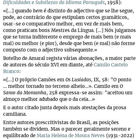
Dificuldades e Subtilezas do Idioma Português
, 1958):
«[...] quando
bem
é distinto do adjectivo que se lhe segue,
pode, ao contrário do que estipulam certos gramáticos,
usar-se o comparativo melhor, em vez de mais bem,
como praticam bons Mestres da Língua. [...] Nós julgamos
que se torna indiferente o emprego de mais bem (e mais
mal) ou melhor (e pior), desde que bem (e mal) não forme
composto com o adjectivo subsequente.»
Botelho de Amaral regista várias abonações, a maior parte
de autores do século XVI em diante, até
Camilo Castelo
Branco
:
«[...] O próprio Camões em
Os Lusíadas
, IX, 58: "O ponto
... melhor tornado no terreno alheio...». Camilo em
O
Santo da Montanha
, 258 expressa-se assim: "aceitou um
almoço melhor adubado que o da ceia...»
E o autor citado junta depois mais atestações da prosa
camiliana.
Entre autores prescritivistas do Brasil, as posições
também se dividem. Mas o parecer geralmente sereno e
equilibrado de
Maria Helena de Moura Neves
(1931-2022)