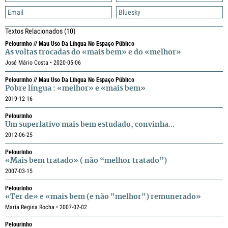
Email
Bluesky
Textos Relacionados
(10)
Pelourinho // Mau Uso Da Língua No Espaço Público
As voltas trocadas do «mais bem» e do «melhor»
José Mário Costa • 2020-05-06
Pelourinho // Mau Uso Da Língua No Espaço Público
Pobre língua : «melhor» e «mais bem»
2019-12-16
Pelourinho
Um superlativo
mais bem estudado
, convinha...
2012-06-25
Pelourinho
«Mais bem tratado» ( não “melhor tratado”)
2007-03-15
Pelourinho
«Ter de» e «mais bem (e não "melhor") remunerado»
Maria Regina Rocha • 2007-02-02
Pelourinho