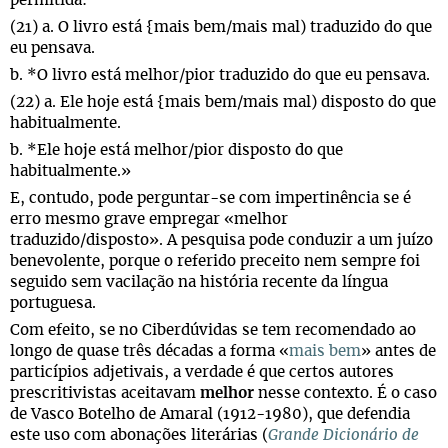
permitida:
(21) a. O livro está {mais bem/mais mal) traduzido do que
eu pensava.
b. *O livro está melhor/pior traduzido do que eu pensava.
(22) a. Ele hoje está {mais bem/mais mal) disposto do que
habitualmente.
b. *Ele hoje está melhor/pior disposto do que
habitualmente.»
E, contudo, pode perguntar-se com impertinência se é
erro mesmo grave empregar «melhor
traduzido/disposto». A pesquisa pode conduzir a um juízo
benevolente, porque o referido preceito nem sempre foi
seguido sem vacilação na história recente da língua
portuguesa.
Com efeito, se no Ciberdúvidas se tem recomendado ao
longo de quase três décadas a forma «
mais bem
» antes de
particípios adjetivais, a verdade é que certos autores
prescritivistas aceitavam
melhor
nesse contexto. É o caso
de Vasco Botelho de Amaral (1912-1980), que defendia
este uso com abonações literárias (
Grande Dicionário de