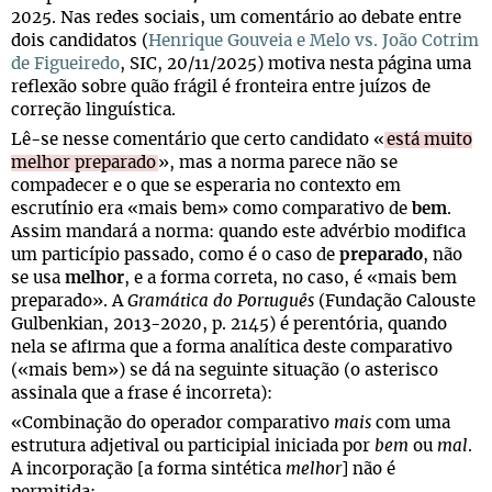
2025. Nas redes sociais, um comentário ao debate entre
dois candidatos (
Henrique Gouveia e Melo vs. João Cotrim
de Figueiredo
, SIC, 20/11/2025) motiva nesta página uma
reflexão sobre quão frágil é fronteira entre juízos de
correção linguística.
Lê-se nesse comentário que certo candidato «
está muito
melhor preparado
», mas a norma parece não se
compadecer e o que se esperaria no contexto em
escrutínio era «mais bem» como comparativo de
bem
.
Assim mandará a norma: quando este advérbio modifica
um particípio passado, como é o caso de
preparado
, não
se usa
melhor
, e a forma correta, no caso, é «mais bem
preparado». A
Gramática do Português
(Fundação Calouste
Gulbenkian, 2013-2020, p. 2145) é perentória, quando
nela se afirma que a forma analítica deste comparativo
(«mais bem») se dá na seguinte situação (o asterisco
assinala que a frase é incorreta):
«Combinação do operador comparativo
mais
com uma
estrutura adjetival ou participial iniciada por
bem
ou
mal
.
A incorporação [a forma sintética
melhor
] não é