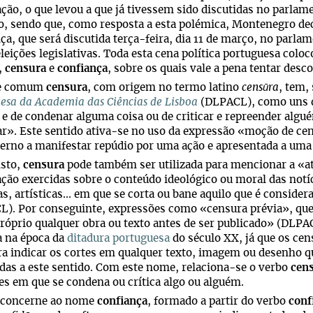
ção, o que levou a que já tivessem sido discutidas no parla
, sendo que, como resposta a esta polémica, Montenegro de
ça, que será discutida terça-feira, dia 11 de março, no parla
leições legislativas. Toda esta cena política portuguesa coloco
,
censura
e
confiança
, sobre os quais vale a pena tentar des
e comum
censura
, com origem no termo latino
censūra
, tem,
esa da Academia das Ciências de Lisboa
(DLPACL), como uns d
r e de condenar alguma coisa ou de criticar e repreender algué
r». Este sentido ativa-se no uso da expressão «moção de cen
rno a manifestar repúdio por uma ação e apresentada a uma 
isto,
censura
pode também ser utilizada para mencionar a «ati
ção exercidas sobre o conteúdo ideológico ou moral das notí
ias, artísticas... em que se corta ou bane aquilo que é consid
). Por conseguinte, expressões como «censura prévia», que r
róprio qualquer obra ou texto antes de ser publicado» (DLPA
a na época da
ditadura portuguesa
do século XX, já que os cen
ra indicar os cortes em qualquer texto, imagem ou desenho q
das a este sentido. Com este nome, relaciona-se o verbo
cen
es em que se condena ou crítica algo ou alguém.
 concerne ao nome
confiança
, formado a partir do verbo
conf