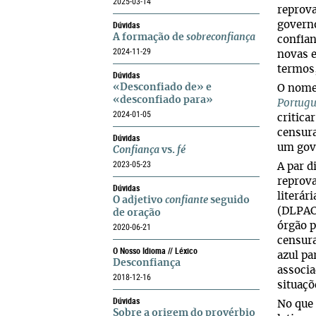
2025-03-14
reprova
Dúvidas
governo
A formação de
sobreconfiança
confian
2024-11-29
novas e
termos
Dúvidas
«Desconfiado de» e
O nom
«desconfiado para»
Portugu
2024-01-05
critica
censura
Dúvidas
um gove
Confiança
vs.
fé
2023-05-23
A par d
reprova
Dúvidas
literár
O adjetivo
confiante
seguido
(DLPACL
de oração
órgão p
2020-06-21
censur
O Nosso Idioma // Léxico
azul pa
Desconfiança
associa
2018-12-16
situaçõ
Dúvidas
No que
Sobre a origem do provérbio