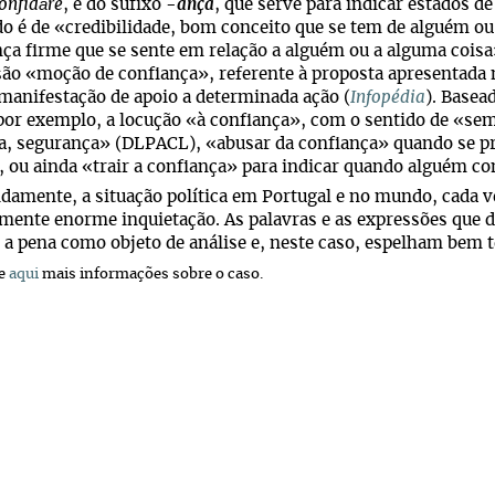
onfidāre
, e do sufixo
-ança
, que serve para indicar estados d
do é de «credibilidade, bom conceito que se tem de alguém ou
ça firme que se sente em relação a alguém ou a alguma coisa
são «moção de confiança», referente à proposta apresentad
 manifestação de apoio a determinada ação (
Infopédia
). Basea
or exemplo, a locução «à confiança», com o sentido de «se
a, segurança» (DLPACL), «abusar da confiança» quando se pr
 ou ainda «trair a confiança» para indicar quando alguém co
amente, a situação política em Portugal e no mundo, cada ve
mente enorme inquietação. As palavras e as expressões que
a pena como objeto de análise e, neste caso, espelham bem t
se
aqui
mais informações sobre o caso.