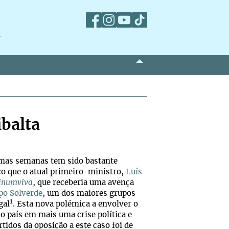
m
ibalta
timas semanas tem sido bastante
ico que o atual primeiro-ministro,
Luís
inumviva
, que receberia uma avença
po Solverde
, um dos maiores grupos
1
gal
. Esta nova polémica a envolver o
 país em mais uma crise política e
tidos da oposição a este caso foi de