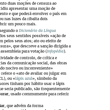
mento duas moções de censura ao
cidiu apresentar uma moção de
mento e que poderá envolver o país em
u nas luzes da ribalta dois
cobrir um pouco mais.
 segundo o
Dicionário da Língua
os seus sentidos possíveis «ação de
m pelos seus atos; ato ou efeito de
sura», que descreve a sanção dirigida a
assembleia para votação (
Infopédia
).
vidade de controlo, de crítica e
cias da comunicação social, das obras
erado nocivo ou inconveniente»
efere o «ato de avaliar ou julgar em
CL), ou «
lápis azul
», símbolo da
sores tinham por hábito usar o lápis
ue seria publicado, são frequentemente
surar
, usado commumente para referir
iar
, que advém da forma