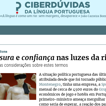
«A língua é como um rio: sem margens, desaparece.»
João Carreira Bo
idioma
sura
e
confiança
nas luzes da r
s considerações sobre estes termos
A situação política portuguesa das úl
atribulada desde que foi tornado públ
Montenegro
, tinha uma empresa, a
Sp
mensal de cerca de 4500 euros do
Gru
económicos de jogo e hotéis em Portu
primeiro-ministro ameaça mergulhar o
como seria de esperar, a reação dos par