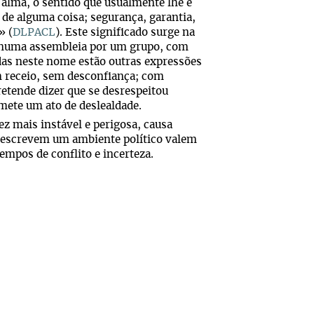
e alma, o sentido que usualmente lhe é
 de alguma coisa; segurança, garantia,
» (
DLPACL
). Este significado surge na
a numa assembleia por um grupo, com
das neste nome estão outras expressões
m receio, sem desconfiança; com
etende dizer que se desrespeitou
mete um ato de deslealdade.
z mais instável e perigosa, causa
 descrevem um ambiente político valem
empos de conflito e incerteza.