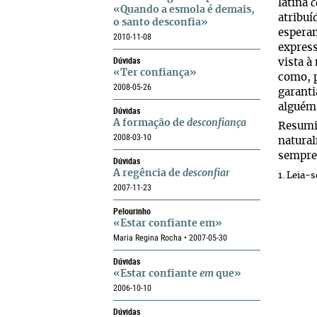
latina
c
«Quando a esmola é demais,
atribuí
o santo desconfia»
esperan
2010-11-08
expres
Dúvidas
vista à
«Ter confiança»
como, p
2008-05-26
garanti
alguém,
Dúvidas
A formação de
desconfiança
Resumid
2008-03-10
natural
sempre 
Dúvidas
A regência de
desconfiar
1
. Leia-
2007-11-23
Pelourinho
«Estar confiante em»
Maria Regina Rocha • 2007-05-30
Dúvidas
«Estar confiante
em
que»
2006-10-10
Dúvidas