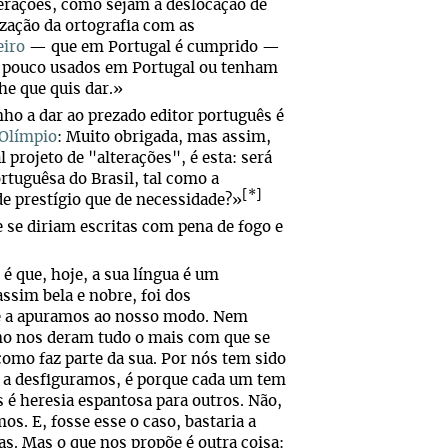
lterações, como sejam a deslocação de
ação da ortografia com as
eiro
— que em Portugal é cumprido —
s pouco usados em Portugal ou tenham
he que quis dar.»
nho a dar ao prezado editor português é
 Olímpio
: Muito obrigada, mas assim,
 projeto de "alterações", é esta: será
rtuguêsa do Brasil, tal como a
[*]
de prestígio que de necessidade?»
 se diriam escritas com pena de fogo e
 é que, hoje, a sua língua é um
ssim bela e nobre, foi dos
 e a apuramos ao nosso modo. Nem
mo nos deram tudo o mais com que se
l como faz parte da sua. Por nós tem sido
 a desfiguramos, é porque cada um tem
s é heresia espantosa para outros. Não,
. E, fosse esse o caso, bastaria a
as. Mas o que nos propõe é outra coisa: