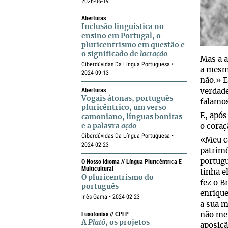
2026-06-19
Aberturas
Inclusão linguística no
ensino em Portugal, o
pluricentrismo em questão e
o significado de
lacração
Mas a a
Ciberdúvidas Da Língua Portuguesa •
a mesma
2024-09-13
não.» E
Aberturas
verdade
Vogais átonas, português
falamos
pluricêntrico, um verso
E, após
camoniano, línguas bonitas
e a palavra
ação
o coraç
Ciberdúvidas Da Língua Portuguesa •
«Meu ca
2024-02-23
patrimô
O Nosso Idioma // Língua Pluricêntrica E
portug
Multicultural
tinha e
O pluricentrismo do
fez o B
português
enrique
Inês Gama • 2024-02-23
a sua m
Lusofonias // CPLP
não me 
A
Platô
, os projetos
aposiçã