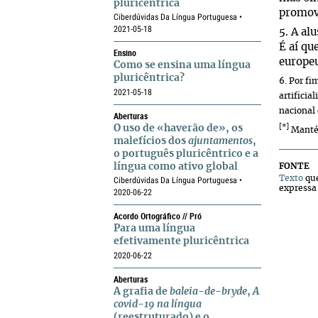
pluricêntrica
promov
Ciberdúvidas Da Língua Portuguesa •
2021-05-18
5. A al
É aí qu
Ensino
europeu
Como se ensina uma língua
pluricêntrica?
6. Por fi
2021-05-18
artificia
nacional 
Aberturas
O uso de «haverão de», os
[*]
Mantém
malefícios dos
ajuntamentos
,
o português pluricêntrico e a
língua como ativo global
FONTE
Texto
que
Ciberdúvidas Da Língua Portuguesa •
expressa 
2020-06-22
Acordo Ortográfico // Pró
Para uma língua
efetivamente pluricêntrica
2020-06-22
Aberturas
A grafia de
baleia-de-bryde
,
A
covid-19 na língua
(reestruturado) e o