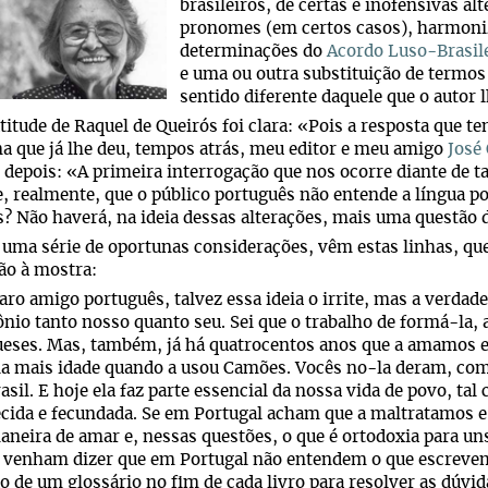
brasileiros, de certas e inofensivas a
pronomes (em certos casos), harmoniz
determinações do
Acordo Luso-Brasil
e uma ou outra substituição de termo
sentido diferente daquele que o autor l
titude de Raquel de Queirós foi clara: «Pois a resposta que te
 que já lhe deu, tempos atrás, meu editor e meu amigo
José
 depois: «A primeira interrogação que nos ocorre diante de tal
, realmente, que o público português não entende a língua po
? Não haverá, na ideia dessas alterações, mais uma questão 
 uma série de oportunas considerações, vêm estas linhas, que
ão à mostra:
ro amigo português, talvez essa ideia o irrite, mas a verdade
nio tanto nosso quanto seu. Sei que o trabalho de formá-la, a
ueses. Mas, também, já há quatrocentos anos que a amamos
la mais idade quando a usou Camões. Vocês no-la deram, co
rasil. E hoje ela faz parte essencial da nossa vida de povo, ta
cida e fecundada. Se em Portugal acham que a maltratamos e
aneira de amar e, nessas questões, o que é ortodoxia para un
venham dizer que em Portugal não entendem o que escrevemos
o de um glossário no fim de cada livro para resolver as dúvid