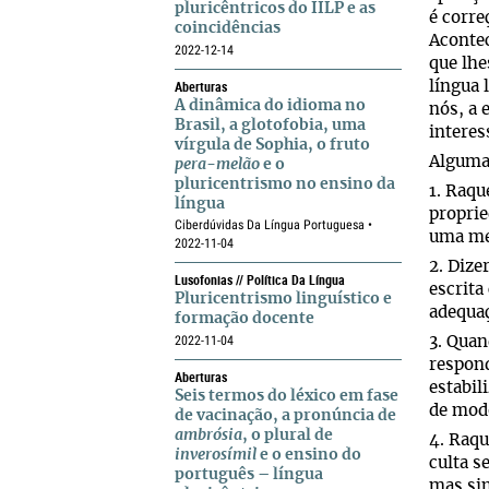
pluricêntricos do IILP e as
é corre
coincidências
Acontec
2022-12-14
que lhe
Aberturas
língua 
A dinâmica do idioma no
nós, a 
Brasil, a glotofobia, uma
interes
vírgula de Sophia, o fruto
Algumas
pera-melão
e o
pluricentrismo no ensino da
1. Raqu
língua
proprie
Ciberdúvidas Da Língua Portuguesa •
uma mes
2022-11-04
2. Dize
Lusofonias // Política Da Língua
escrita
Pluricentrismo linguístico e
adequaç
formação docente
2022-11-04
3. Quan
respond
Aberturas
estabil
Seis termos do léxico em fase
de modo
de vacinação, a pronúncia de
ambrósia
, o plural de
4. Raqu
inverosímil
e o ensino do
culta s
português – língua
mas sim