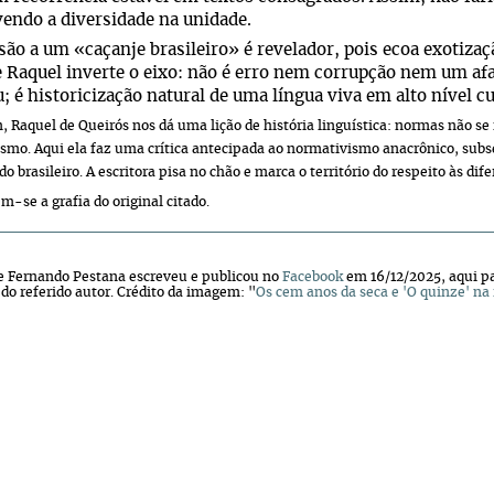
endo a diversidade na unidade.
usão a um «caçanje brasileiro» é revelador, pois ecoa exotizaçã
e Raquel inverte o eixo: não é erro nem corrupção nem um a
; é historicização natural de uma língua viva em alto nível cul
m, Raquel de Queirós nos dá uma lição de história linguística: normas não 
lismo. Aqui ela faz uma crítica antecipada ao normativismo anacrônico, subs
do brasileiro. A escritora pisa no chão e marca o território do respeito às dif
-se a grafia do original citado.
 Fernando Pestana escreveu e publicou no
Facebook
em 16/12/2025, aqui pa
do referido autor. Crédito da imagem: "
Os cem anos da seca e 'O quinze' n