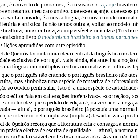
ção, é conserto de pronomes, é a revisão do
caçanje
brasileir
e entretanto, meu caro amigo, que esse caçanje, que esses 
s revolta o ouvido, é a nossa língua, é o nosso modo normal
literária e artística. Já não temos outra e, voltar ao modelo inf
esta altura, uma contrafação impossível e ridícula » [Trecho e
santíssimo livro
O modernismo brasileiro e a língua portugues
 lições aprendidas com este episódio:
el de Queirós formula uma ideia central da linguística modern
dade exclusiva de Portugal. Mais ainda, ela antecipa a noção
ma língua com múltiplos centros normativos e culturais leg
r que o português não entende o português brasileiro não at
 culta, mas simboliza uma espécie de tentativa de sobrevalor
ão ao ouvido peninsular, isto é, a uma espécie de autoridade 
do o editor fala em «alterações inofensivas», «correção», 
e com lucidez que o pedido de edição é, na verdade, a negaç
izada — afinal, o português brasileiro já possuía uma norma l
 que interferir nela implicava (implica) desautorizar a produç
el de Queirós reforça que a literatura cria e consagra a norma
em prática efetiva de escrita de qualidade — afinal, a norma n
 recorrência estável em textos consagrados. Assim, não fari