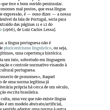
o que fere o bom ouvido peninsular.
pronomes mal postos, que essa língua
 de expressão, é — ouso dizer — a nossa
lexível da fala de Portugal, seria para
xtraído das páginas 11 e 12 do
a
(1966), de Luiz Carlos Lessa].
a: a língua portuguesa não é
 de
pluricentrismo linguístico
, ou seja,
ítimos, uma copertença histórica.
esta um fato, sobretudo em linguagem
ização e controle normativo visando à
cultural portuguesa.
«conserto de pronomes», Raquel
ão de uma norma legítima já
iterária própria há cerca de um século,
ão escrita brasileira.
 culta, uma vez que não existe língua
ão é um modelo abstrato/artificial,
a sentido adaptar uma norma à outra,