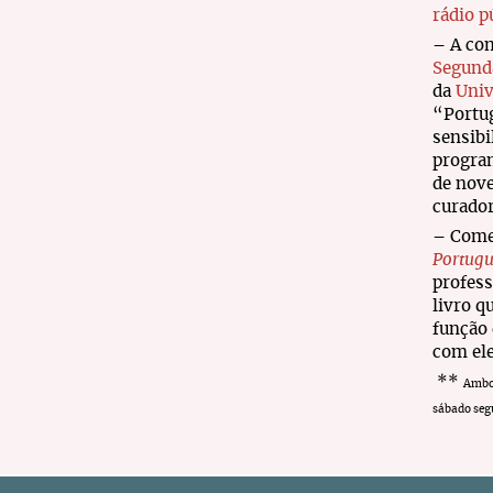
rádio p
– A com
Segunda
da
Univ
“Portu
sensibi
progra
de nove
curador
– Come
Portugu
profes
livro q
função 
com el
**
Ambos
sábado segu