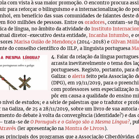
la com vista à sua maior promoção. O encontro procura ass
uir para reforçar o bilinguismo e a internacionalização do po
nhol, em benefício das suas comunidades de falantes deste do
em 800 milhões de pessoas. Entre os
oradores
, contam-se fi
tica de língua, no âmbito da atividade do
Instituto Internacio
 atual diretor-executivo desta entidade,
Incanha Intumbo
, e 
ssores
Marisa Guião de Mendonça
(2014-2018) e
Gilvan Mülle
nte do conselho científico do IILP, a linguista portuguesa
Mar
4
. Falar da relação da língua portugu
arrasta inevitavelmente o tema dos laç
portugueses. Registo, portanto, para d
Galiza: o
alerta
feito pela Associação 
(DPG), em 19/11/2019, para o preench
com professores sem especialização na
pôr em causa a qualidade do ensino m
o nível de estudos; e a série de palestras que o tradutor e pro
r na Galiza, de 25 a 28/11/2019, sobre um livro de sua autoria
mento do debate à volta da convergência (identidade?) e das 
– trata-se de
O Português e o Galego são a Mesma Língua?
, pu
Através
(ler apresentação na
Montra de Livros
).
s principais dos programas que a Associação Ciberdúvidas d