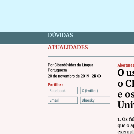
DÚVIDAS
ATUALIDADES
Abertura
Por Ciberdúvidas da Língua
Portuguesa
O u
2K
20 de novembro de 2019 ·
o C
Partilhar
Facebook
X (twitter)
e o
Email
Bluesky
Uni
1.
Os fa
que o a
exempl