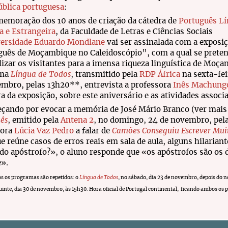
ública portuguesa
:
emoração dos 10 anos de criação da cátedra de
Português L
 e Estrangeira
, da Faculdade de Letras e Ciências Sociais
ersidade Eduardo Mondlane
vai ser assinalada com a exposi
guês de Moçambique no Caleidoscópio”, com a qual se prete
lizar os visitantes para a imensa riqueza linguística de Moça
ma
Língua de Todos
, transmitido pela
RDP África
na sexta-fei
mbro, pelas 13h20**, entrevista a professora
Inês Machung
a da exposição, sobre este aniversário e as atividades associ
çando por evocar a memória de José Mário Branco (ver mais
ês
, emitido pela
Antena 2
, no domingo, 24 de novembro, pela
sora
Lúcia Vaz Pedro
a falar de
Camões Conseguiu Escrever Mui
ue reúne casos de erros reais em sala de aula, alguns hilarian
do apóstrofo?», o aluno responde que «os apóstrofos são os
e».
 os programas são repetidos: o
Língua de Todos
, no sábado, dia 23 de novembro, depois do n
inte, dia 30 de novembro, às 15h30. Hora oficial de Portugal continental, ficando ambos o