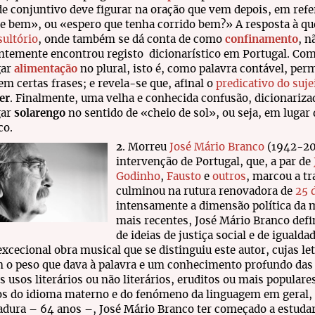
e conjuntivo deve figurar na oração que vem depois, em refer
e bem», ou «espero que tenha corrido bem?» A resposta à que
ultório
, onde também se dá conta de como
confinamento
, n
ntemente encontrou registo dicionarístico em Portugal. Com
gar
alimentação
no plural, isto é, como palavra contável, pe
em certas frases; e revela-se que, afinal o
predicativo do suje
er
. Finalmente, uma velha e conhecida confusão, dicionariza
gar
solarengo
no sentido de «cheio de sol», ou seja, em lugar
co.
2
. Morreu
José Mário Branco
(1942-20
intervenção de Portugal, que, a par de
Godinho
,
Fausto
e
outros
, marcou a tr
culminou na rutura renovadora de
25 
intensamente a dimensão política da
mais recentes, José Mário Branco defi
de ideias de justiça social e de iguald
excecional obra musical que se distinguiu este autor, cujas 
 o peso que dava à palavra e um conhecimento profundo das v
s usos literários ou não literários, eruditos ou mais populare
s do idioma materno e do fenómeno da linguagem em geral, é
ura – 64 anos –, José Mário Branco ter começado a estudar