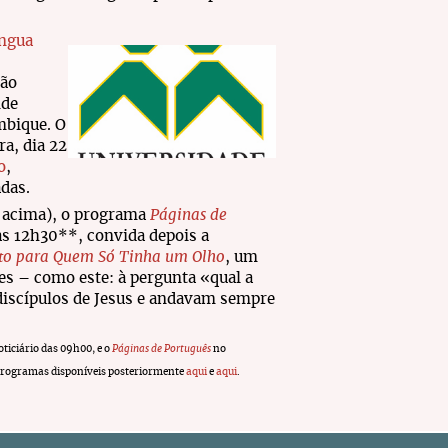
íngua
ção
nde
mbique. O
ra, dia 22
o
,
adas.
 acima), o programa
Páginas de
s 12h30**, convida depois a
to para Quem Só Tinha um Olho
, um
tes – como este: à pergunta «qual a
 discípulos de Jesus e andavam sempre
oticiário das 09h00, e o
Páginas de Português
no
s programas disponíveis posteriormente
aqui
e
aqui
.