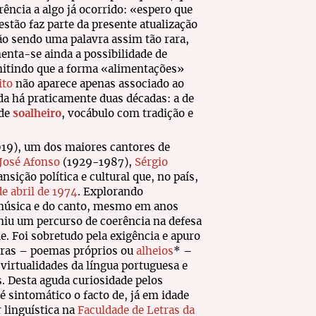
ência a algo já ocorrido: «espero que
stão faz parte da presente atualização
ão sendo uma palavra assim tão rara,
enta-se ainda a possibilidade de
rmitindo que a forma «alimentações»
ito
não aparece apenas associado ao
da há praticamente duas décadas: a de
 de
soalheiro
, vocábulo com tradição e
19), um dos maiores cantores de
José Afonso
(1929-1987),
Sérgio
ansição política e cultural que, no país,
de abril de 1974
. Explorando
 música e do canto, mesmo em anos
niu um percurso de coerência na defesa
ade. Foi sobretudo pela exigência e apuro
letras – poemas próprios ou
alheios
* –
irtualidades da língua portuguesa e
s. Desta aguda curiosidade pelos
 sintomático o facto de, já em idade
 linguística na
Faculdade de Letras da