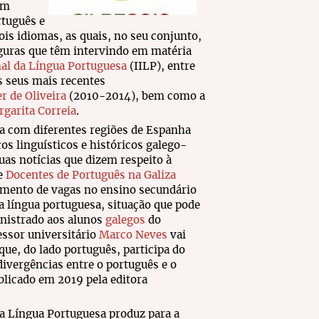
im
rtuguês e
is idiomas, as quais, no seu conjunto,
guras que têm intervindo em matéria
nal da Língua Portuguesa
(IILP), entre
os seus mais recentes
r de Oliveira
(2010-2014), bem como a
garita Correia
.
esa com diferentes regiões de Espanha
os linguísticos e históricos galego-
uas notícias que dizem respeito à
de
Docentes de Português na Galiza
imento de vagas no ensino secundário
 língua portuguesa, situação que pode
inistrado aos alunos
galegos
do
fessor universitário
Marco Neves
vai
 que, do lado português, participa do
divergências entre o português e o
blicado em 2019 pela editora
a Língua Portuguesa produz para a