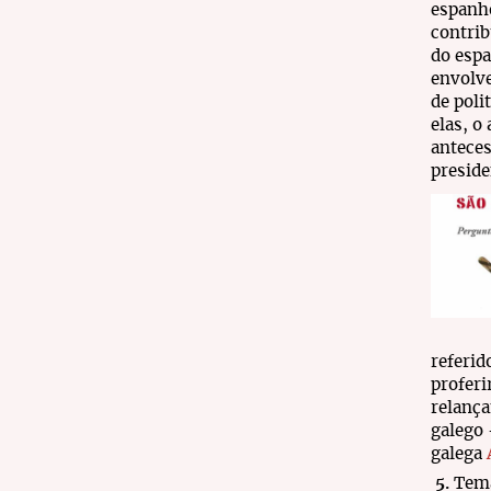
espanho
contrib
do espa
envolv
de poli
elas, o
antece
preside
referid
proferi
relança
galego 
galega
5.
Tema