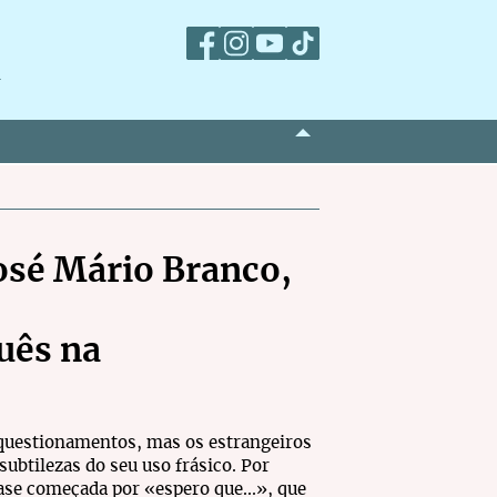
m
José Mário Branco,
uês na
questionamentos, mas os estrangeiros
btilezas do seu uso frásico. Por
se começada por «espero que...», que