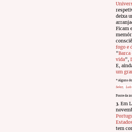
Univers
respet
deixa u
arranja
Ficam e
memóri
consciê
fogo e 
"
B
arca
vida
",
E, aind
um gra
* Alguns d
,
Solaz
Luís
Fonte da i
3
. Em L
novembr
Portug
Estados
tem com