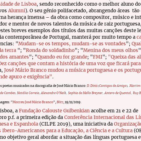
idade de Lisboa
, sendo reconhecido como o melhor aluno do
ivos
Alumni
). O seu génio polifacetado, abrangendo áreas tão
ma herança imensa – da obra como compositor, músico e int
dor e mentor de novos talentos da música de raiz portuguesa, 
stes breves exemplos dos títulos das muitas canções deste le
a contemporânea de Portugal, manterá por muito tempo a
c
ncias: "
M
udam-se os tempos, mudam-se as vontades
";
Q
ua
da terra
";
"
R
onda do soldadinho
"; "
Menina dos meus olhos
"
 dos amantes
";
"
Q
uando eu for grande
; "
FMI
";
"Queixa das a
Dez canções que contam a história de uma voz que ficará pa
a,
José Mário Branco mudou a música portuguesa e os portug
nde apuro e exigência”
.
(
)
,
os poetas musicados na discografia de José Mário Branco:
D. Dinis
Cantigas de Amigo
Martim
,
,
l,
,
,
 de Camões
Natália Correia
Alexandre O’Neil
Sophia de Mello Breyner
Antero de Quental
Ruy B
magem: "
Morreu José Mário Branco
",
Blitz
, 19/11/2019.
isboa, a
Fundação Calouste Gulbenkian
acolhe em 21 e 22 de
o p.f. a primeira edição da
Conferência Internacional das L
uesa e Espanhola
(CILPE 2019), uma iniciativa da
Organizaçã
 Ibero-Americanos para a Educação, a Ciência e a Cultura
(OE
o objetivo geral abordar a situação das línguas portuguesa e