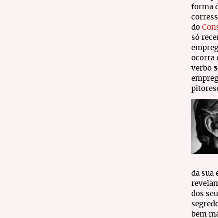
forma d
corress
do
Cons
só rece
empre
ocorra 
verbo
s
empre
pitores
da sua 
revelam
dos seu
segredo
bem mad