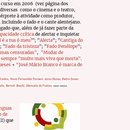
 curso em 2006 (ver página dos
 diversas como o cinema e o teatro,
érprete à atividade como produtor,
incluindo o fado e o cante alentejano.
gado que, além de já fazer parte da
apacidade crítica
de alertar e inquietar
l é a tua ó meu?
"
; "
A
lerta
"; "
C
antiga do
;
"
F
ado da tristeza
";
"
F
ado Penélope
";
lmas censuradas"
,
"Mudar de
ra sempre "muito mais viva que morta"
.
ueses
+
“José Mário Branco é marca de
,
,
,
 Codax
Nuno Fernandes Torneol
Airas Nunes
Pedro Eanes
,
, entre outros.
elo,
Bertolt Brecht
Manuela de Freitas
ínguas
o de
I) que