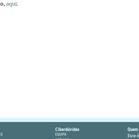
eo,
aqui
.
Ciberdúvidas
Quem
ES
EQUIPA
Este 