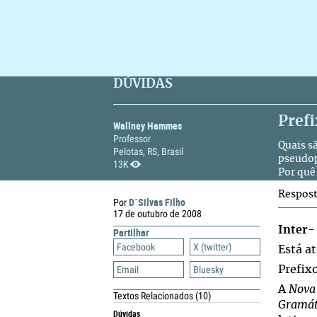
DÚVIDAS
Prefi
Wallney Hammes
Professor
Quais s
Pelotas, RS, Brasil
pseudop
13K
Por quê
Respos
D´Silvas Filho
Por
17 de outubro de 2008
Inter
-
Partilhar
Facebook
X (twitter)
Está a
Email
Bluesky
Prefix
A
Nova
Textos Relacionados
(10)
Gramát
Dúvidas