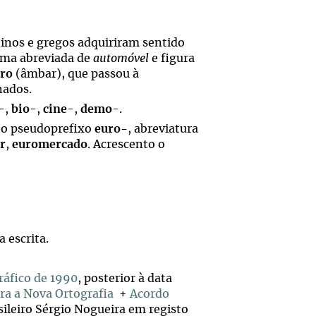
tinos e gregos adquiriram sentido
orma abreviada de
automóvel
e figura
tro
(âmbar), que passou à
nados.
-,
bio
-,
cine
-,
demo
-.
 o pseudoprefixo
euro-
, abreviatura
r
,
euromercado
. Acrescento o
 escrita.
ráfico de 1990
, posterior à data
ra a Nova Ortografia
+
Acordo
sileiro Sérgio Nogueira em registo