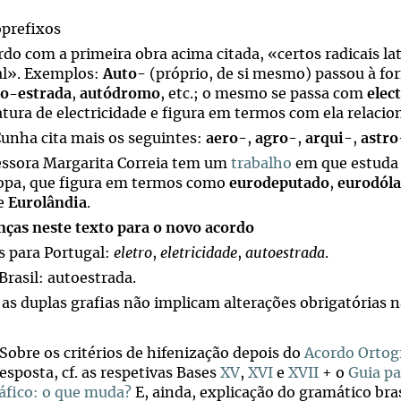
prefixos
rdo com a primeira obra acima citada, «certos radicais la
al». Exemplos:
Auto
- (próprio, de si mesmo) passou à f
to-estrada
,
autódromo
, etc.; o mesmo se passa com
elec
atura de electricidade e figura em termos com ela relacio
Cunha cita mais os seguintes:
aero
-,
agro
-,
arqui
-,
astro
essora Margarita Correia tem um
trabalho
em que estuda
opa, que figura em termos como
eurodeputado
,
eurodóla
e
Eurolândia
.
nças neste texto para o novo acordo
 para Portugal:
eletro
,
eletricidade
,
autoestrada
.
Brasil: autoestrada.
as duplas grafias não implicam alterações obrigatórias na
Sobre os critérios de hifenização depois do
Acordo Ortog
esposta, cf. as respetivas Bases
XV
,
XVI
e
XVII
+ o
Guia pa
áfico: o que muda?
E, ainda, explicação do gramático bra