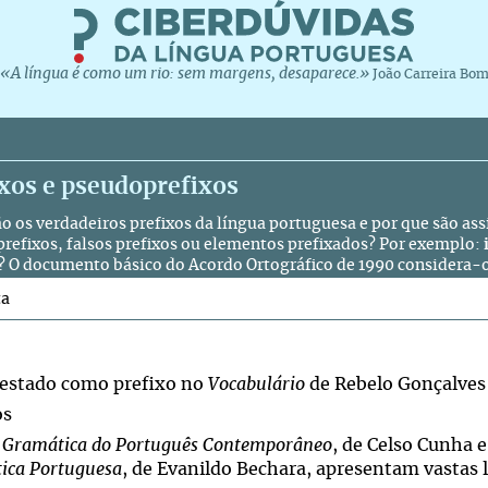
«A língua é como um rio: sem margens, desaparece.»
João Carreira Bo
xos e pseudoprefixos
ão os verdadeiros prefixos da língua portuguesa e por que são a
refixos, falsos prefixos ou elementos prefixados? Por exemplo:
? O documento básico do Acordo Ortográfico de 1990 considera-o
ta
testado como prefixo no
Vocabulário
de Rebelo Gonçalve
os
 Gramática do Português Contemporâneo
, de Celso Cunha e
ica Portuguesa
, de Evanildo Bechara, apresentam vastas l