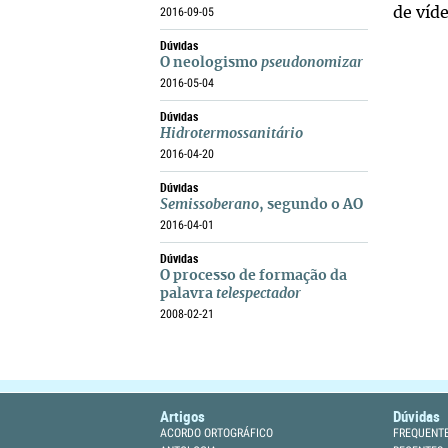
2016-09-05
de víd
Dúvidas
O neologismo
pseudonomizar
2016-05-04
Dúvidas
Hidrotermossanitário
2016-04-20
Dúvidas
Semissoberano
, segundo o AO
2016-04-01
Dúvidas
O processo de formação da
palavra
telespectador
2008-02-21
Artigos
Dúvidas
ACORDO ORTOGRÁFICO
FREQUENT