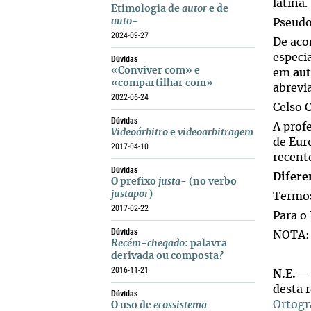
latina.
Etimologia de
autor
e de
auto-
Pseudo
2024-09-27
De aco
especi
Dúvidas
«Conviver com» e
em
au
«compartilhar com»
abrevi
2022-06-24
Celso 
Dúvidas
A prof
Videoárbitro
e
videoarbitragem
de Eur
2017-04-10
recent
Dúvidas
Difere
O prefixo
justa
- (no verbo
justapor
)
Termos
2017-02-22
Para o 
Dúvidas
NOTA: 
Recém-chegado
: palavra
derivada ou composta?
2016-11-21
N.E.
– 
desta r
Dúvidas
Ortogr
O uso de
ecossistema