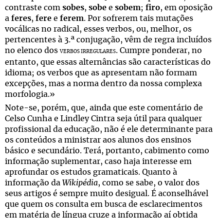
contraste com
sobes
,
sobe
e
sobem
;
firo
, em oposição
a
feres
,
fere
e
ferem
. Por sofrerem tais mutações
vocálicas no radical, esses verbos, ou, melhor, os
pertencentes à 3.ª conjugação, vêm de regra incluídos
no elenco dos
. Cumpre ponderar, no
VERBOS IRREGULARES
entanto, que essas alternâncias são características do
idioma; os verbos que as apresentam não formam
excepções, mas a norma dentro da nossa complexa
morfologia.»
Note-se, porém, que, ainda que este comentário de
Celso Cunha e Lindley Cintra seja útil para qualquer
profissional da educação, não é ele determinante para
os conteúdos a ministrar aos alunos dos ensinos
básico e secundário. Terá, portanto, cabimento como
informação suplementar, caso haja interesse em
aprofundar os estudos gramaticais. Quanto à
informação da
Wikipédia
, como se sabe, o valor dos
seus artigos é sempre muito desigual. É aconselhável
que quem os consulta em busca de esclarecimentos
em matéria de língua cruze a informação aí obtida