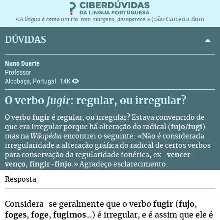
João Carreira Bom
«A língua é como um rio: sem margens, desaparece.»
DÚVIDAS
Nuno Duarte
Professor
Alcobaça, Portugal
14K
O verbo
fugir
: regular, ou irregular?
O verbo
fugir
é regular, ou irregular? Estava convencido de
que era irregular porque há alteração do radical (
fujo
/
fugi
)
mas na
Wikipédia
encontrei o seguinte: «Não é considerada
irregularidade a alteração gráfica do radical de certos verbos
para conservação da regularidade fonética, ex.:
vencer
-
venço
,
fingir
-
finjo
.» Agradeço esclarecimento.
Resposta
Considera-se geralmente que o verbo
fugir
(
fujo
,
foges
,
foge
,
fugimos
...) é irregular, e é assim que ele é