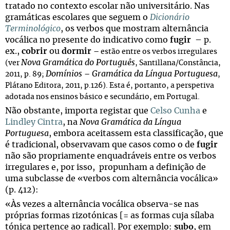
tratado no contexto escolar não universitário. Nas
gramáticas escolares que seguem o
Dicionário
Terminológico
, os verbos que mostram alternância
vocálica no presente do indicativo como
fugir
– p.
ex.,
cobrir
ou
dormir
–
estão entre os verbos irregulares
Nova Gramática do Português
(ver
, Santillana/Constância,
Domínios
Gramática da Língua Portuguesa
2011, p. 89;
–
,
Plátano Editora, 2011, p.126). Esta é, portanto, a perspetiva
adotada nos ensinos básico e secundário, em Portugal.
Não obstante, importa registar que
Celso Cunha
e
Lindley Cintra
, na
Nova Gramática da Língua
Portuguesa
, embora aceitassem esta classificação, que
é tradicional, observavam que casos como o de
fugir
não são propriamente enquadráveis entre os verbos
irregulares e, por isso, propunham a definição de
uma subclasse de «verbos com alternância vocálica»
(p. 412):
«Às vezes a alternância vocálica observa-se nas
próprias formas rizotónicas [= as formas cuja sílaba
tónica pertence ao radical]. Por exemplo:
subo
, em