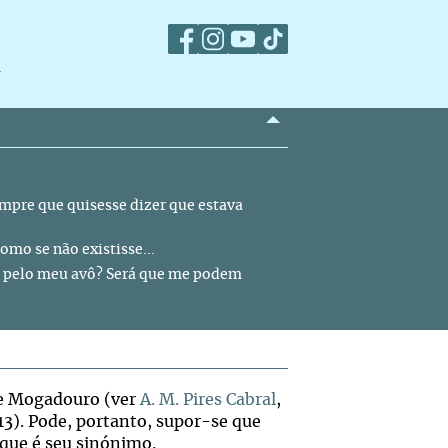
m
empre que quisesse dizer que estava
omo se não existisse...
ida pelo meu avô? Será que me podem
de Mogadouro (ver
A. M. Pires Cabral
,
13). Pode, portanto, supor-se que
que é seu sinónimo.