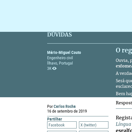
DÚVIDAS
O re
Mário-Miguel Couto
Engenheiro civil
Ouvia, 
Ílhavo, Portugal
esfome
3K
A verda
Será qu
esclare
Bem ha
Respos
Carlos Rocha
Por
16 de setembro de 2019
Regist
Partilhar
Língua
Facebook
X (twitter)
esgalf