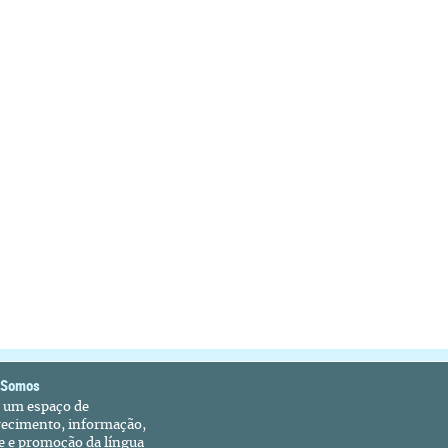
 Somos
é um espaço de
recimento, informação,
e e promoção da língua