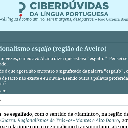
«A língua é como um rio: sem margens, desaparece.»
João Carreira Bo
gionalismo
esgalfo
(região de Aveiro)
por vezes, o meu avô Alcino dizer que estava "esgalfo". Pensei s
ado
.
de é que agora não encontro o significado da palavra "esgalfo", c
e de facto não existe e eu ouvia-a sendo outra a palavra profer
cer?
jam.
ta
a-se
esgalfado
, com o sentido de «faminto», na região 
 Charra. Regionalismos de Trás-os-Montes e Alto Douro
, 20
o
se relacione com o regionalismo transmontano, até por