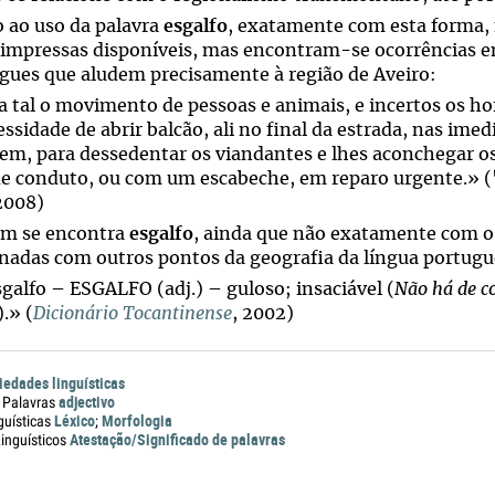
 ao uso da palavra
esgalfo
, exatamente com esta forma, n
 impressas disponíveis, mas encontram-se ocorrências e
gues que aludem precisamente à região de Aveiro:
ra tal o movimento de pessoas e animais, e incertos os ho
ssidade de abrir balcão, ali no final da estrada, nas ime
em, para dessedentar os viandantes e lhes aconchegar 
de conduto, ou com um escabeche, em reparo urgente.» (
2008)
m se encontra
esgalfo
, ainda que não exatamente com o
onadas com outros pontos da geografia da língua portugu
sgalfo – ESGALFO (adj.) – guloso; insaciável (
Não há de c
).» (
Dicionário Tocantinense
, 2002)
iedades linguísticas
adjectivo
 Palavras
Léxico
Morfologia
guísticas
;
Atestação/Significado de palavras
nguísticos