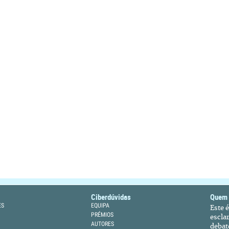
Ciberdúvidas
Quem
ES
EQUIPA
Este 
PRÉMIOS
escla
AUTORES
debat