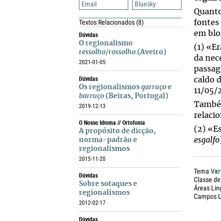
Email
Bluesky
Quanto
Textos Relacionados
(8)
fontes
em blo
Dúvidas
O regionalismo
(1) «E
ressolho
/
rossolho
(Aveiro)
da nece
2021-01-05
passag
Dúvidas
caldo 
Os regionalismos
garruço
e
11/05/
barruço
(Beiras, Portugal)
També
2019-12-13
relaci
O Nosso Idioma // Ortofonia
(2) «E
A propósito de dicção,
esgalfo
norma-padrão e
regionalismos
2015-11-20
Var
Tema
Dúvidas
Classe de
Sobre sotaques e
Áreas Lin
regionalismos
Campos Li
2012-02-17
Dúvidas