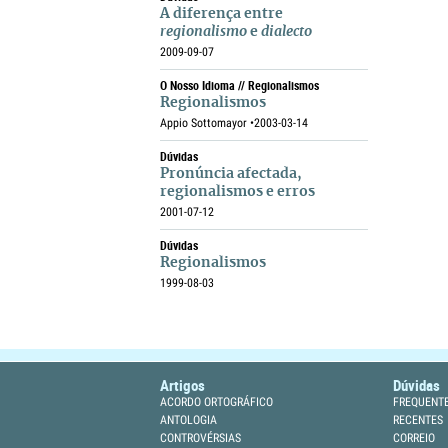
A diferença entre
regionalismo
e
dialecto
2009-09-07
O Nosso Idioma // Regionalismos
Regionalismos
Appio Sottomayor •
2003-03-14
Dúvidas
Pronúncia afectada,
regionalismos e erros
2001-07-12
Dúvidas
Regionalismos
1999-08-03
Artigos
Dúvidas
ACORDO ORTOGRÁFICO
FREQUENT
ANTOLOGIA
RECENTES
CONTROVÉRSIAS
CORREIO