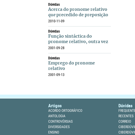
Dúvidas
Acerca do pronome relativo
que
precedido de preposição
2010-11-09
Dúvidas
Função sintáctica do
pronome relativo, outra vez
2001-09-28
Dúvidas
Emprego do pronome
relativo
2001-09-13
Artigos
Dúvidas
ACORDO ORTOGRÁFICO
FREQUENT
ANTOLOGIA
RECENTES
CONTROVÉRSIAS
CORREIO
DIVERSIDADES
CIBERDÚVI
ENSINO
CIBERDÚVI