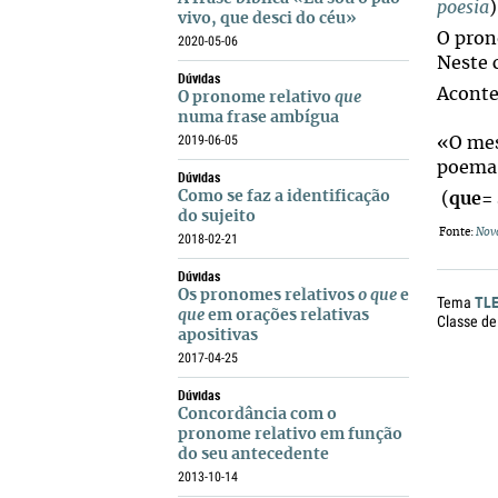
poesia
)
vivo, que desci do céu»
O pron
2020-05-06
Neste c
Dúvidas
Aconte
O pronome relativo
que
numa frase ambígua
2019-06-05
«O me
poem
Dúvidas
Como se faz a identificação
(
que
=
do sujeito
Fonte:
Nova
2018-02-21
Dúvidas
Os pronomes relativos
o que
e
TL
Tema
que
em orações relativas
Classe de
apositivas
2017-04-25
Dúvidas
Concordância com o
pronome relativo em função
do seu antecedente
2013-10-14