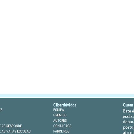
Ciberdúvidas
Quem
ES
EQUIPA
Este 
PRÉMIOS
escla
AUTORES
debat
DAS RESPONDE
CONTACTOS
portu
DAS VAI ÀS ESCOLAS
PARCEIROS
afirm