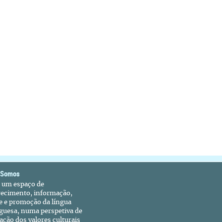
 Somos
é um espaço de
recimento, informação,
e e promoção da língua
guesa, numa perspetiva de
ação dos valores culturais