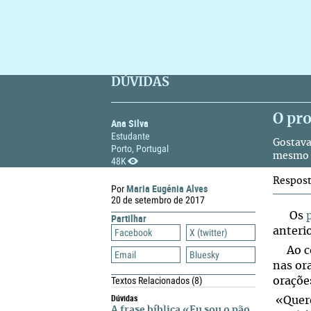
DÚVIDAS
O pr
Ana Silva
Estudante
Gostava
Porto, Portugal
mesmo s
48K
Respos
Maria Eugénia Alves
Por
20 de setembro de 2017
Os
Partilhar
anterio
Facebook
X (twitter)
Ao con
Email
Bluesky
nas or
Textos Relacionados
(8)
oraçõe
Dúvidas
«Quero
A frase bíblica «Eu sou o pão