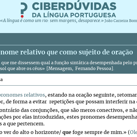
«A língua é como um rio: sem margens, desaparece.»
João Carreira Bo
onome relativo
que
como sujeito de oração
 que me dissessem qual a função sintática desempenhada pelo p
ol que abre os céus» [
Mensagem
,
Fernando Pessoa
].
ta
pronomes relativos
, estando na oração seguinte, retoma
r, de forma a evitar repetições que possam interferir na 
trário das conjunções, que são meros conectivos, e n
ações por elas introduzidas, estes pronomes desempenh
s a que pertencem.
 ver do alto o horizonte/
que
foge sempre de mim.» (
Ol