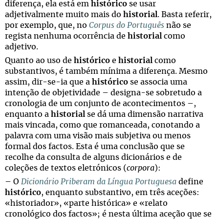
diferença, ela está em
histórico
se usar
adjetivalmente muito mais do
historial
. Basta referir,
por exemplo, que, no
Corpus do Português
não se
regista nenhuma ocorrência de
historial
como
adjetivo.
Quanto ao uso de
histórico
e
historial
como
substantivos, é também mínima a diferença. Mesmo
assim, dir-se-ia que a
histórico
se associa uma
intenção de objetividade – designa-se sobretudo a
cronologia de um conjunto de acontecimentos –,
enquanto a
historial
se dá uma dimensão narrativa
mais vincada, como que romanceada, conotando a
palavra com uma visão mais subjetiva ou menos
formal dos factos. Esta é uma conclusão que se
recolhe da consulta de alguns dicionários e de
coleções de textos eletrónicos (
corpora
):
– O
Dicionário Priberam da Língua Portuguesa
define
histórico
, enquanto substantivo, em três aceções:
«historiador», «parte histórica» e «relato
cronológico dos factos»; é nesta última aceção que se