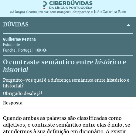
João Carreira Bom
«A língua é como um rio: sem margens, desaparece.»
DÚVIDAS
Guilherme Pestana
Estudante
Funchal, Portugal
10K
O contraste semântico entre
histórico
e
historial
Pergunto-vos qual é a diferença semântica entre
histórico
e
historial
?
Obrigado desde já!
Resposta
Quando ambas as palavras são classificadas como
adjetivos, o contraste semântico entre elas é nulo, se
atendermos à sua definição em dicionário. A existir