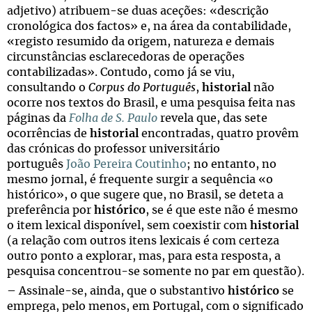
adjetivo) atribuem-se duas aceções: «descrição
cronológica dos factos» e, na área da contabilidade,
«registo resumido da origem, natureza e demais
circunstâncias esclarecedoras de operações
contabilizadas». Contudo, como já se viu,
consultando o
Corpus do Português
,
historial
não
ocorre nos textos do Brasil, e uma pesquisa feita nas
páginas da
Folha de S. Paulo
revela que, das sete
ocorrências de
historial
encontradas, quatro provêm
das crónicas do professor universitário
português
João Pereira Coutinho
; no entanto, no
mesmo jornal, é frequente surgir a sequência «o
histórico», o que sugere que, no Brasil, se deteta a
preferência por
histórico
, se é que este não é mesmo
o item lexical disponível, sem coexistir com
historial
(a relação com outros itens lexicais é com certeza
outro ponto a explorar, mas, para esta resposta, a
pesquisa concentrou-se somente no par em questão).
– Assinale-se, ainda, que o substantivo
histórico
se
emprega, pelo menos, em Portugal, com o significado