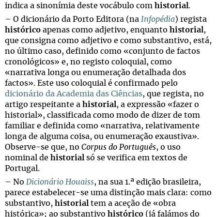
indica a sinonímia deste vocábulo com
historial
.
– O dicionário da Porto Editora (na
Infopédia
) regista
histórico
apenas como adjetivo, enquanto
historial
,
que consigna como adjetivo e como substantivo, está,
no último caso, definido como «conjunto de factos
cronológicos» e, no registo coloquial, como
«narrativa longa ou enumeração detalhada dos
factos». Este uso coloquial é confirmado pelo
dicionário da Academia das Ciências
, que regista, no
artigo respeitante a
historial
, a expressão «fazer o
historial», classificada como modo de dizer de tom
familiar e definida como «narrativa, relativamente
longa de alguma coisa, ou enumeração exaustiva».
Observe-se que, no
Corpus do Português
, o uso
nominal de
historial
só se verifica em textos de
Portugal.
– No
Dicionário Houaiss
, na sua 1.ª edição brasileira,
parece estabelecer-se uma distinção mais clara: como
substantivo,
historial
tem a aceção de «obra
histórica»; ao substantivo
histórico
(já falámos do