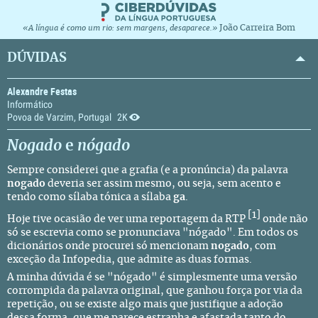
João Carreira Bom
«A língua é como um rio: sem margens, desaparece.»
DÚVIDAS
Alexandre Festas
Informático
Povoa de Varzim, Portugal
2K
Nogado
e
nógado
Sempre considerei que a grafia (e a pronúncia) da palavra
nogado
deveria ser assim mesmo, ou seja, sem acento e
tendo como sílaba tónica a sílaba
ga
.
[1]
Hoje tive ocasião de ver uma reportagem da RTP
onde não
só se escrevia como se pronunciava "nógado". Em todos os
dicionários onde procurei só mencionam
nogado
, com
exceção da
Infopedia
, que admite as duas formas.
A minha dúvida é se "nógado" é simplesmente uma versão
corrompida da palavra original, que ganhou força por via da
repetição, ou se existe algo mais que justifique a adoção
dessa forma, que me parece estranha e afastada tanto do