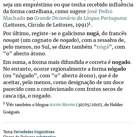
seja um empréstimo ou que tenha recebido influência
da forma castelhana, como sugere
José Pedro
Machado
no
Grande Dicionário da Língua Portuguesa
1
(Leitores, Círculo de Leitores, 1991)
.
Por último, registe-se o galicismo
nugá
, do francês
nougat
(um cognato de
nogado
), com a ressalva de,
pelo menos, no Sul, se dizer também "
nògá
", com
"o" aberto átono.
Em suma, a forma mais difundida e correta é
nogado
.
No entanto, ocorre regionalmente a forma
nógado
(ou "nògado", com "o" aberto átono), que é de
aceitar, pelo menos, como designação de um doce
parecido com o confecionado com frutos secos de
casca rija, o nogado.
1
Ve
r também o blogue
Assim Mesmo
(30/05/2010), de Helder
Guégués.
Variedades linguísticas
Tema
substantivo