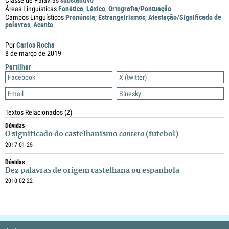
Classe de Palavras
Fonética
Léxico
Ortografia/Pontuação
Áreas Linguísticas
;
;
Pronúncia
Estrangeirismos
Atestação/Significado de
Campos Linguísticos
;
;
palavras
Acento
;
Carlos Rocha
Por
8 de março de 2019
Partilhar
Facebook
X (twitter)
Email
Bluesky
Textos Relacionados
(2)
Dúvidas
O significado do castelhanismo
cantera
(futebol)
2017-01-25
Dúvidas
Dez palavras de origem castelhana ou espanhola
2010-02-22