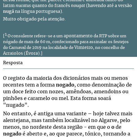
latim
nucatus
quanto do francês
nougat
(havendo até a versão
nugá
na língua portuguesa).
Muito obrigado pela atenção.
1
apontamento
[
O consulente refere-se a um
da RTP sobre um
nógado de mais de 60 m, confecionado para assinalar os festejos
Vimieiro
do Carnaval de 2019 na localidade de
, no concelho de
Arraiolos
Évora
(
).]
Resposta
O registo da maioria dos dicionários mais ou menos
recentes tem a forma
nogado
, como denominação de
um doce feito com nozes, amêndoas, amendoins ou
pinhões e caramelo ou mel. Esta forma soará
"nugado".
No entanto, é antiga uma variante – hoje talvez mais
alentejana, mas também localizável no Algarve, pelo
menos, no nordeste desta região - em que o
o
de
nogado
é aberto e, ao que parece, tónico, tornando a