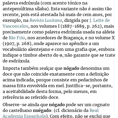
palavra esdrúxula (com acento tónico na
antepenúltima sílaba). Esta variante não é assim tão
recente, pois está atestada há mais de cem anos, por
exemplo, na
Revista Lusitana
, dirigida por
J. Leite de
Vasconcelos
, nos volumes I (1887-1889, p. 262), mais
precisamente como palavra esdrúxula usada na aldeia
de
Rio Frio
, nos arredores de Bragança, e no volume X
(1907, p. 268), onde aparece no apêndice a um
vocabulário alentejano e com uma grafia que, embora
indique o timbre aberto do
o
, não garante que se trate
de esdrúxula.
Importa também realçar que
nógado
denomina um
doce que não coincide exatamente com a definição
acima indicada, porque consiste em pedacinhos de
massa frita envolvida em mel. Justifica-se, portanto,
a aceitabilidade desta forma, pelo menos, em
referência ao referido doce.
Observe-se ainda que
nógado
pode ser um cognato
do castelhano
nuégado
: (cf. dicionário da
Real
Academia Espanhola
). Com efeito, não se exclui que