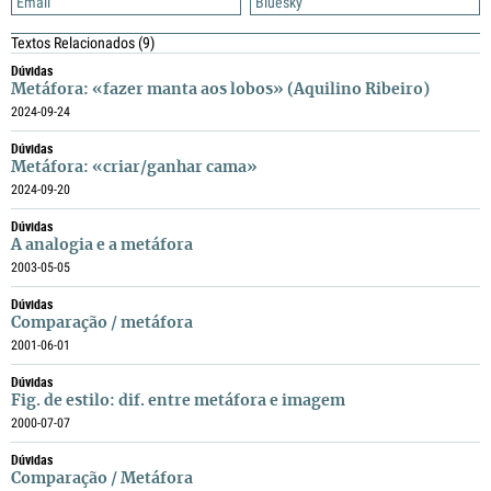
Email
Bluesky
Textos Relacionados
(9)
Dúvidas
Metáfora: «fazer manta aos lobos» (Aquilino Ribeiro)
2024-09-24
Dúvidas
Metáfora: «criar/ganhar cama»
2024-09-20
Dúvidas
A analogia e a metáfora
2003-05-05
Dúvidas
Comparação / metáfora
2001-06-01
Dúvidas
Fig. de estilo: dif. entre metáfora e imagem
2000-07-07
Dúvidas
Comparação / Metáfora