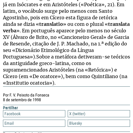
já em Isócrates e em Aristóteles («Poética», 21). Em
latim, o vocábulo surge pelo menos com Santo
Agostinho, pois em Cícero esta figura de retórica
ainda se dizia «
translatio
» ou com o plural «
translata
verba
». Em português aparece pelo menos no século
XV (Álvaro de Brito, no «Cancioneiro Geral» de Garcia
de Resende, citação de J. P. Machado, na 1.ª edição do
seu «Dicionário Etimológico da Língua
Portuguesa»).Sobre a metáfora detiveram-se teóricos
da antiguidade greco-latina, como os
supramencionados Aristóteles (na «Retórica») e
Cícero (em «De oratore»), bem como Quintiliano (na
«Institutio oratoria»).
Por F. V. Peixoto da Fonseca
8 de setembro de 1998
Partilhar
Facebook
X (twitter)
Email
Bluesky