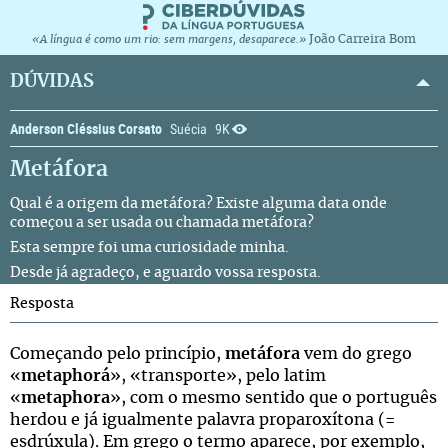
João Carreira Bom
«A língua é como um rio: sem margens, desaparece.»
DÚVIDAS
Anderson Cléssius Corsato
Suécia
9K
Metáfora
Qual é a origem da metáfora? Existe alguma data onde
começou a ser usada ou chamada metáfora?
Esta sempre foi uma curiosidade minha.
Desde já agradeço, e aguardo vossa resposta.
Resposta
Começando pelo princípio,
metáfora
vem do grego
«
metaphorá
», «transporte», pelo latim
«
metaphora
», com o mesmo sentido que o português
herdou e já igualmente palavra proparoxítona (=
esdrúxula). Em grego o termo aparece, por exemplo,