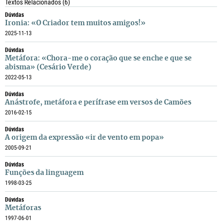
Textos Relacionados
(6)
Dúvidas
Ironia: «O Criador tem muitos amigos!»
2025-11-13
Dúvidas
Metáfora: «Chora-me o coração que se enche e que se
abisma» (Cesário Verde)
2022-05-13
Dúvidas
Anástrofe, metáfora e perífrase em versos de Camões
2016-02-15
Dúvidas
A origem da expressão «ir de vento em popa»
2005-09-21
Dúvidas
Funções da linguagem
1998-03-25
Dúvidas
Metáforas
1997-06-01