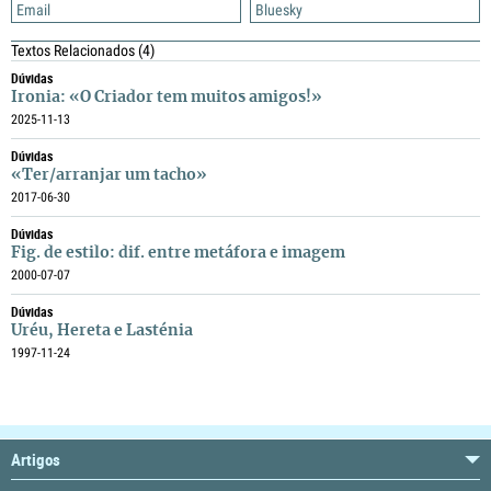
Email
Bluesky
Textos Relacionados
(4)
Dúvidas
Ironia: «O Criador tem muitos amigos!»
2025-11-13
Dúvidas
«Ter/arranjar um tacho»
2017-06-30
Dúvidas
Fig. de estilo: dif. entre metáfora e imagem
2000-07-07
Dúvidas
Uréu, Hereta e Lasténia
1997-11-24
Artigos