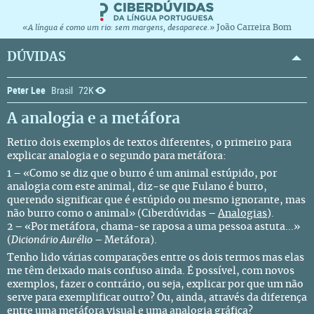
João Carreira Bom
«A língua é como um rio: sem margens, desaparece.»
DÚVIDAS
Peter Lee
Brasil
72K
A analogia e a metáfora
Retiro dois exemplos de textos diferentes, o primeiro para
explicar analogia e o segundo para metáfora:
1 – «Como se diz que o burro é um animal estúpido, por
analogia com este animal, diz-se que Fulano é burro,
querendo significar que é estúpido ou mesmo ignorante, mas
não burro como o animal» (Ciberdúvidas –
Analogias
).
2 – «Por metáfora, chama-se raposa a uma pessoa astuta...»
(
Dicionário Aurélio
– Metáfora).
Tenho lido várias comparações entre os dois termos mas elas
me têm deixado mais confuso ainda. É possível, com novos
exemplos, fazer o contrário, ou seja, explicar por que um não
serve para exemplificar outro? Ou, ainda, através da diferença
entre uma metáfora visual e uma analogia gráfica?