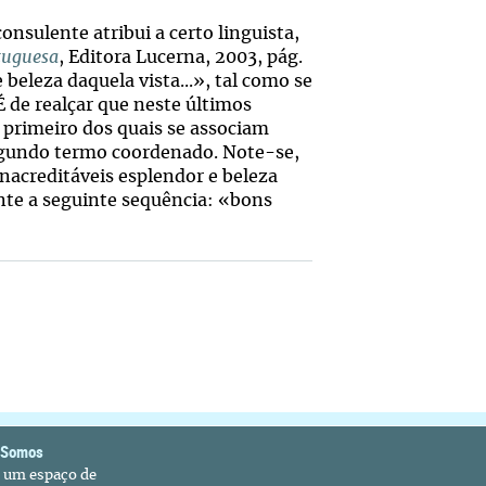
consulente atribui a certo linguista,
tuguesa
, Editora Lucerna, 2003, pág.
 beleza daquela vista...», tal como se
É de realçar que neste últimos
 primeiro dos quais se associam
gundo termo coordenado. Note-se,
nacreditáveis esplendor e beleza
nte a seguinte sequência: «bons
 Somos
é um espaço de