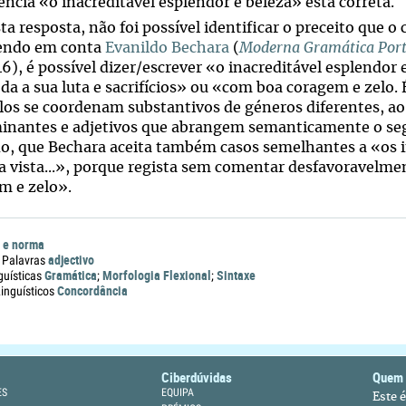
ência «o inacreditável esplendor e beleza» está correta.
ta resposta, não foi possível identificar o preceito que o 
endo em conta
Evanildo Bechara
(
Moderna Gramática Por
), é possível dizer/escrever «o inacreditável esplendor e
da a sua luta e sacrifícios» ou «com boa coragem e zelo. 
os se coordenam substantivos de géneros diferentes, ao
inantes e adjetivos que abrangem semanticamente o se
o, que Bechara aceita também casos semelhantes a «os i
a vista...», porque regista sem comentar desfavoravelme
m e zelo».
 e norma
adjectivo
 Palavras
Gramática
Morfologia Flexional
Sintaxe
guísticas
;
;
Concordância
nguísticos
Ciberdúvidas
Quem
ES
EQUIPA
Este 