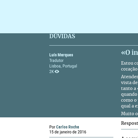
DÚVIDAS
«O in
Luís Marques
Tradutor
Estou c
Lisboa, Portugal
coração
2K
Atenden
vista d
tanto a
quando 
como o 
qual a 
Muito o
Respos
Carlos Rocha
Por
15 de janeiro de 2016