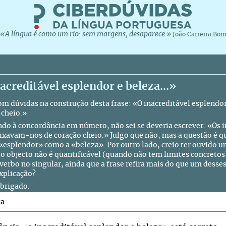
«A língua é como um rio: sem margens, desaparece.»
João Carreira Bo
acreditável esplendor e beleza...»
om dúvidas na construção desta frase: «O inacreditável esplendo
 cheio.»
do à concordância em número, não sei se deveria escrever: «Os i
eixavam-nos de coração cheio.» Julgo que não, mas a questão é qu
 «esplendor» como a «beleza». Por outro lado, creio ter ouvido u
o objecto não é quantificável (quando não tem limites concretos)
verbo no singular, ainda que a frase refira mais do que um desses
explicação?
brigado.
ta