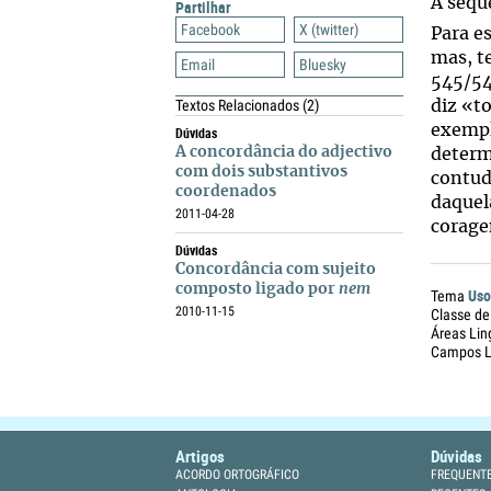
A sequ
Partilhar
Facebook
X (twitter)
Para es
mas, t
Email
Bluesky
545/546
Textos Relacionados
(2)
diz «to
exempl
Dúvidas
A concordância do adjectivo
determ
com dois substantivos
contud
coordenados
daquel
2011-04-28
corage
Dúvidas
Concordância com sujeito
composto ligado por
nem
Uso
Tema
2010-11-15
Classe de
Áreas Lin
Campos Li
Artigos
Dúvidas
ACORDO ORTOGRÁFICO
FREQUENT