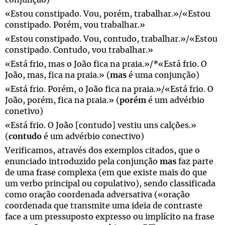
conjunção)
«Estou constipado. Vou, porém, trabalhar.»/«Estou
constipado. Porém, vou trabalhar.»
«Estou constipado. Vou, contudo, trabalhar.»/«Estou
constipado. Contudo, vou trabalhar.»
«Está frio, mas o João fica na praia.»/*«Está frio. O
João, mas, fica na praia.» (
mas
é uma conjunção)
«Está frio. Porém, o João fica na praia.»/«Está frio. O
João, porém, fica na praia.» (
porém
é um advérbio
conetivo)
«Está frio. O João [contudo] vestiu uns calções.»
(
contudo
é um advérbio conectivo)
Verificamos, através dos exemplos citados, que o
enunciado introduzido pela conjunção
mas
faz parte
de uma frase complexa (em que existe mais do que
um verbo principal ou copulativo), sendo classificada
como oração coordenada adversativa («oração
coordenada que transmite uma ideia de contraste
face a um pressuposto expresso ou implícito na frase