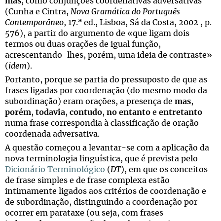
mas
, como conjunções coordenativas adversativas
(Cunha e Cintra,
Nova Gramática do Português
Contemporâneo
, 17.ª ed., Lisboa, Sá da Costa, 2002 , p.
576), a partir do argumento de «que ligam dois
termos ou duas orações de igual função,
acrescentando-lhes, porém, uma ideia de contraste»
(
idem
).
Portanto, porque se partia do pressuposto de que as
frases ligadas por coordenação (do mesmo modo da
subordinação) eram orações, a presença de
mas
,
porém
,
todavia
,
contudo
,
no entanto
e
entretanto
numa frase correspondia à classificação de oração
coordenada adversativa.
A questão começou a levantar-se com a aplicação da
nova terminologia linguística, que é prevista pelo
Dicionário Terminológico
(
DT
), em que os conceitos
de frase simples e de frase complexa estão
intimamente ligados aos critérios de coordenação e
de subordinação, distinguindo a coordenação por
ocorrer em parataxe (ou seja, com frases