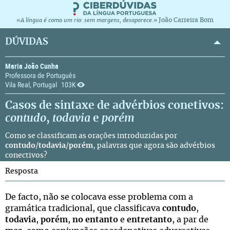
João Carreira Bom
«A língua é como um rio: sem margens, desaparece.»
DÚVIDAS
Maria João Cunha
Professora de Português
Vila Real, Portugal
103K
Casos de sintaxe de advérbios conetivos:
contudo
,
todavia
e
porém
Como se classificam as orações introduzidas por
contudo
/
todavia
/
porém
, palavras que agora são advérbios
conectivos?
Resposta
De facto, não se colocava esse problema com a
gramática tradicional, que classificava
contudo
,
todavia
,
porém
,
no entanto
e
entretanto
, a par de