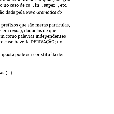
mo no caso de
co
-,
in
-,
super
-
, etc.
ção dada pela
Nova Gramática do
prefixos que são meras partículas,
- em
repor
), daquelas de que
ém como palavras independentes
iro caso haveria DERIVAÇÃO; no
mposta pode ser constituída de:
sol
(...)