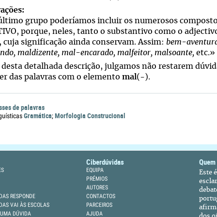
ações:
 último grupo poderíamos incluir os numerosos compost
IVO, porque, neles, tanto o substantivo como o adjectiv
, cuja significação ainda conservam. Assim:
bem-aventura
ndo, maldizente, mal-encarado, malfeitor, malsoante,
etc.»
 desta detalhada descrição, julgamos não restarem dúvida
er das palavras com o elemento
mal
(
-
).
sses de palavras
Gramática
Morfologia Construcional
guísticas
;
Ciberdúvidas
Quem
ES
EQUIPA
Este 
PRÉMIOS
escla
AUTORES
debat
DAS RESPONDE
CONTACTOS
portu
DAS VAI ÀS ESCOLAS
PARCEIROS
afirm
 UMA DÚVIDA
AJUDA
dos oi