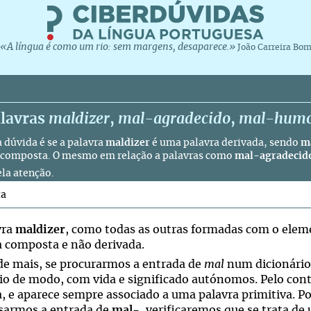
«A língua é como um rio: sem margens, desaparece.»
João Carreira Bo
alavras
maldizer
,
mal-agradecido
,
mal-humo
 dúvida é se a palavra
maldizer
é uma palavra derivada, sendo
m
 composta. O mesmo em relação a palavras como
mal-agradecid
ela atenção.
ta
vra
maldizer
, como todas as outras formadas com o ele
a composta e não derivada.
de mais, se procurarmos a entrada de
mal
num dicionário
io de modo, com vida e significado autónomos. Pelo cont
a, e aparece sempre associado a uma palavra primitiva. P
sarmos a entrada de
mal-
, verificaremos que se trata d