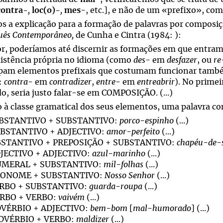
contra-
,
loc(o)-
,
mes
-
, etc.], e não de um «prefixo», co
s a explicação para a formação de palavras por composi
uês Contemporâneo,
de Cunha e Cintra (1984: ):
or, poderíamos até discernir as formações em que entram 
istência própria no idioma (como
des
- em
desfazer
, ou
re
ipam elementos prefixais que costumam funcionar tamb
:
contra
- em
contradizer
,
entre
- em
entreabrir
). No prime
o, seria justo falar-se em COMPOSIÇÃO. (...)
 à classe gramatical dos seus elementos, uma palavra co
SUBSTANTIVO + SUBSTANTIVO:
porco-espinho
(...)
SUBSTANTIVO + ADJECTIVO:
amor-perfeito
(...)
UBSTANTIVO + PREPOSIÇÃO + SUBSTANTIVO:
chapéu-de-
DJECTIVO + ADJECTIVO:
azul-marinho
(...)
NUMERAL + SUBSTANTIVO:
mil-folhas
(...)
PRONOME + SUBSTANTIVO:
Nosso Senhor
(...)
VERBO + SUBSTANTIVO:
guarda-roupa
(...)
ERBO + VERBO:
vaivém
(...)
DVÉRBIO + ADJECTIVO:
bem-bom
[
mal-humorado
] (...)
ADVÉRBIO + VERBO:
maldizer
(...)