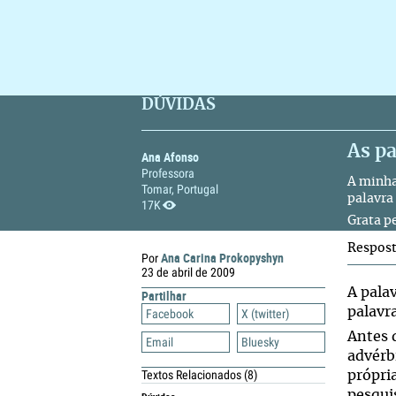
DÚVIDAS
As p
Ana Afonso
Professora
A minha
Tomar, Portugal
palavra
17K
Grata p
Respos
Ana Carina Prokopyshyn
Por
23 de abril de 2009
A pala
Partilhar
palavr
Facebook
X (twitter)
Antes 
Email
Bluesky
advérb
Textos Relacionados
(8)
própri
pesqui