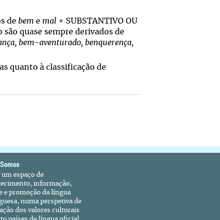
os de
bem
e
mal
+ SUBSTANTIVO OU
o são quase sempre derivados de
nça, bem-aventurado, benquerença,
s quanto à classificação de
 Somos
é um espaço de
recimento, informação,
e e promoção da língua
guesa, numa perspetiva de
ação dos valores culturais
to países de língua oficial