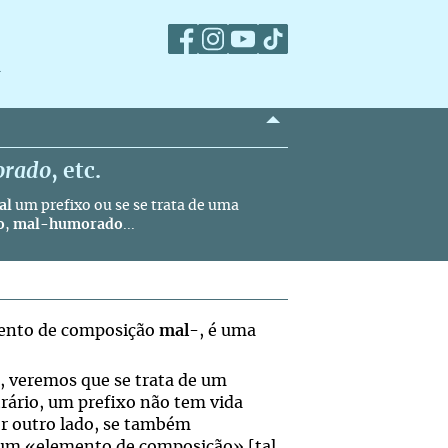
m
rado
, etc.
al
um prefixo ou se se trata de uma
o
,
mal-humorado
...
mento de composição
mal
-, é uma
, veremos que se trata de um
rário, um prefixo não tem vida
or outro lado, se também
e um «elemento de composição» [tal