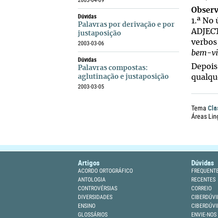
2003-04-09
Observ
Dúvidas
1.ª No
Palavras por derivação e por
ADJECT
justaposição
verbos
2003-03-06
bem-vi
Dúvidas
Depois
Palavras compostas:
aglutinação e justaposição
qualqu
2003-03-05
Cla
Tema
Áreas Lin
Artigos
Dúvidas
ACORDO ORTOGRÁFICO
FREQUENT
ANTOLOGIA
RECENTES
CONTROVÉRSIAS
CORREIO
DIVERSIDADES
CIBERDÚVI
ENSINO
CIBERDÚVI
GLOSSÁRIOS
ENVIE-NOS