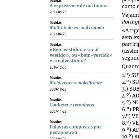
Dúvidas
A expressão «de má fama»
como
2021-05-25
Vejamo
Portug
Dúvidas
Maltratado
vs.
mal tratado
«A rig
2021-04-23
sem ex
Dúvidas
partic
«Bem vestido» e «mal
(assim
vestido», ou «bem-vestido»
segund
e «malvestido»?
Quanto
2016-12-05
1.º) 
Dúvidas
2.º) 
Maldizente
=
maledicente
3.) S
2009-10-23
4.º) A
Dúvidas
5.º) 
Conhecer
e
reconhecer
6.º) 
2007-11-28
7.º) 
Dúvidas
8.º) V
Palavras compostas por
9.º) A
justaposição
10.º) 