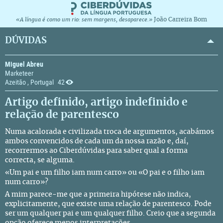
João Carreira Bom
«A língua é como um rio: sem margens, desaparece.»
DÚVIDAS
Miguel Abreu
Marketeer
Azeitão , Portugal
42
Artigo definido, artigo indefinido e
relação de parentesco
Numa acalorada e civilizada troca de argumentos, acabámos
ambos convencidos de cada um da nossa razão e, daí,
recorrermos ao Ciberdúvidas para saber qual a forma
correcta, se alguma.
«Um pai e um filho iam num carro» ou «O pai e o filho iam
num carro»?
A mim parece-me que a primeira hipótese não indica,
explicitamente, que existe uma relação de parentesco. Pode
ser um qualquer pai e um qualquer filho. Creio que a segunda