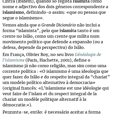
Cintra (ibidem), quando só regista
islamita
como
nome e adjectivo dos dois géneros correspondente a
islamismo
, definindo-o assim: «que ou pessoa que
segue o islamismo».
Vemos ainda que o
Grande Dicionário
não inclui a
forma “islamista”, pelo que
islamita
tanto é um
crente no Islão, como um crente que milita num
movimento político que defende a expansão (ou a
defesa, depende da perspectiva) do Islão.
Em França, Olivier Roy, no seu livro
Généalogie de
l’islamisme
(Paris, Hachette, 2001), define o
islamismo já não como religião, mas sim como uma
corrente política : «O islamismo é uma ideologia que
quer fazer do Islão e do respeito integral da “chariat”
um modelo político alternativo à democracia»
(original francês: «L’islamisme est une idéologie qui
veut faire de l’islam et du respect integral de la
chariat un modèle politique alternatif à la
démocratie.»).
Pergunta-se, então: é necessário aceitar a forma