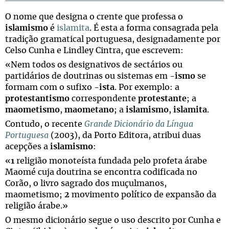
O nome que designa o crente que professa o
islamismo
é
islamita
. É esta a forma consagrada pela
tradição gramatical portuguesa, designadamente por
Celso Cunha e Lindley Cintra, que escrevem:
«Nem todos os designativos de sectários ou
partidários de doutrinas ou sistemas em
-ismo
se
formam com o sufixo
-ista
. Por exemplo: a
protestantismo
correspondente
protestante
; a
maometismo
,
maometano
; a
islamismo
,
islamita
.
Contudo, o recente
Grande Dicionário da Língua
Portuguesa
(2003), da Porto Editora, atribui duas
acepções a
islamismo
:
«
1
religião monoteísta fundada pelo profeta árabe
Maomé cuja doutrina se encontra codificada no
Corão, o livro sagrado dos muçulmanos,
maometismo;
2
movimento político de expansão da
religião árabe.»
O mesmo dicionário segue o uso descrito por Cunha e