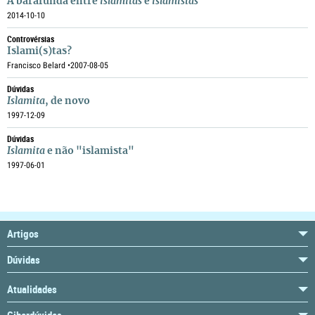
A barafunda entre
islamitas
e
islamistas
2014-10-10
Controvérsias
Islami(s)tas?
Francisco Belard •
2007-08-05
Dúvidas
Islamita
, de novo
1997-12-09
Dúvidas
Islamita
e não "islamista"
1997-06-01
Artigos
Dúvidas
Atualidades