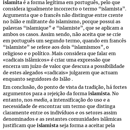
islamita
é a forma legítima em português, pelo que
considera igualmente incorrecto o termo “islamista”.
Argumenta que o francês não distingue entre crente
no Islão e militante do islamismo, porque possui as
palavras “islamique” e “islamiste”, que se aplicam a
ambos os casos. Assim sendo, não aceita que se crie
em português um segundo termo, quando em francês
“islamiste” se refere aos dois “islamismos”, o
religioso e o político. Mais considera que falar em
«radicais islâmicos» é criar uma expressão que
encerra um juízo de valor que descura a possibilidade
de estes alegados «radicais» julgarem que actuam
enquanto seguidores do Islão .
Em conclusão, do ponto de vista da tradição, há fortes
argumentos para a rejeição da forma
islamista
. No
entanto, nos
media
, a intensificação do uso e a
necessidade de encontrar um termo que distinga
claramente entre os indivíduos e os setores assim
denominados e as restantes comunidades islâmicas
justificam que
islamista
seja forma a aceitar pela