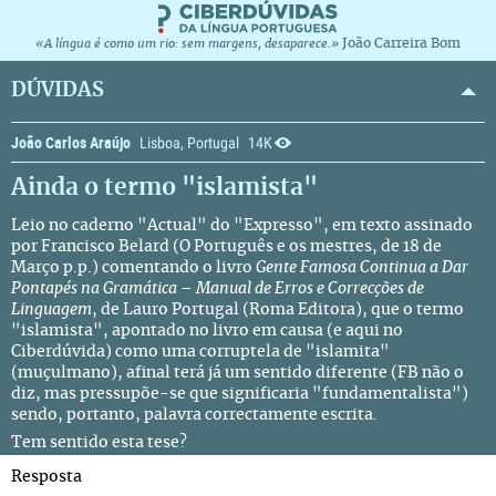
João Carreira Bom
«A língua é como um rio: sem margens, desaparece.»
DÚVIDAS
João Carlos Araújo
Lisboa, Portugal
14K
Ainda o termo "islamista"
Leio no caderno "Actual" do "Expresso", em texto assinado
por
Francisco Belard
(
O Português e os mestres
, de 18 de
Março p.p.) comentando o livro
Gente Famosa Continua a Dar
Pontapés na Gramática – Manual de Erros e Correcções de
Linguagem
, de Lauro Portugal (Roma Editora), que o termo
"islamista", apontado no livro em causa (e aqui no
Ciberdúvida) como uma corruptela de "islamita"
(muçulmano), afinal terá já um sentido diferente (FB não o
diz, mas pressupõe-se que significaria "fundamentalista")
sendo, portanto, palavra correctamente escrita.
Tem sentido esta tese?
Resposta