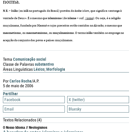
norma.
N.E.
–
Islão
(ou
islã
no português do Brasil) provém do árabe
islam
, que significa «entrega à
vontade de Deus». É o mesmo que
islamismo
(de
islame
+ suf.
-ismo
). Ou seja, é a religião
muçulmana, fundada por Maomé e cujos preceitos estão contidos no Alcorão; o mesmo que
maometismo
, ou
maometanismo
, ou
muçulmanismo
. O termo
islão
também se emprega na
acepção do conjunto dos povos e países muçulmanos.
Comunicação social
Tema
substantivo
Classe de Palavras
Léxico
Morfologia
Áreas Linguísticas
;
Carlos Rocha
Por
/A.P.
5 de maio de 2006
Partilhar
Facebook
X (twitter)
Email
Bluesky
Textos Relacionados
(4)
O Nosso Idioma // Neologismos