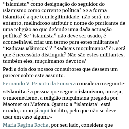
“islamista” como designação do seguidor do
islamismo como corrente política? Se a forma
islamita
é a que tem legitimidade, não será, no
entanto, melindroso atribuir o nome do praticante de
uma religião ao que defende uma dada actuação
política? Se “islamista” não deve ser usado, é
aconselhável criar um termo para estes militantes?
“Radicais islâmicos”? “Radicais muçulmanos”? E será
que é necessário distinguir? Não são estes militantes,
também eles, muçulmanos devotos?
Pedi a dois dos nossos consultores que dessem um
parecer sobre este assunto.
Fernando V. Peixoto da Fonseca
considera o seguinte:
«
Islamita
é a pessoa que segue o
islamismo
, ou seja,
o maometismo, a religião muçulmana pregada por
Maomet ou Mafoma. Quanto a "islamista" está
errado, como já
aqui
foi dito, pelo que não se deve
usar em caso algum.»
Maria Regina Rocha
, por seu lado, considera que