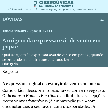
João Carreira Bom
«A língua é como um rio: sem margens, desaparece.»
DÚVIDAS
António Gonçalves
Portugal
82K
A origem da expressão «ir de vento em
popa»
Qual a origem da expressão «vai de vento em popa», quando
se pretende transmitir que está tudo bem?
Obrigado.
Resposta
A expressão original é «
estar/ir de vento em popa
».
Como é fácil descobrir, relaciona-se com a navegação.
O
Dicionário Houaiss Eletrônico
atribui-lhe as acepções
«com ventos favoráveis (à embarcação)» e «com
circunstâncias a seu favor; com prosperidade». A