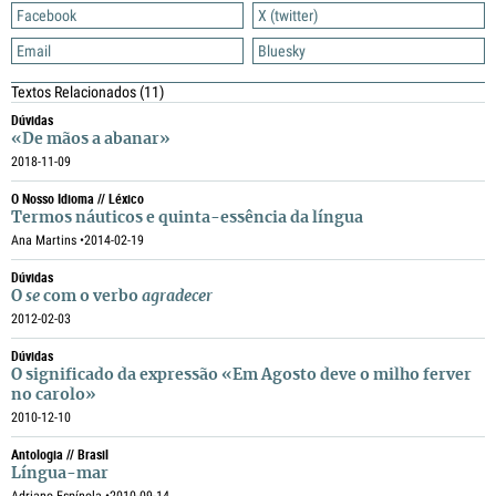
Facebook
X (twitter)
Email
Bluesky
Textos Relacionados
(11)
Dúvidas
«De mãos a abanar»
2018-11-09
O Nosso Idioma // Léxico
Termos náuticos e quinta-essência da língua
Ana Martins •
2014-02-19
Dúvidas
O
se
com o verbo
agradecer
2012-02-03
Dúvidas
O significado da expressão «Em Agosto deve o milho ferver
no carolo»
2010-12-10
Antologia // Brasil
Língua-mar