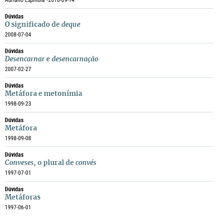
Adriano Espínola •
2010-09-14
Dúvidas
O significado de
deque
2008-07-04
Dúvidas
Desencarnar
e
desencarnação
2007-02-27
Dúvidas
Metáfora e metonímia
1998-09-23
Dúvidas
Metáfora
1998-09-08
Dúvidas
Conveses
, o plural de
convés
1997-07-01
Dúvidas
Metáforas
1997-06-01