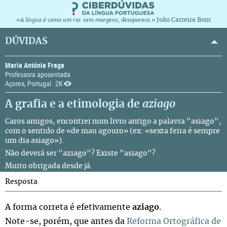
João Carreira Bom
«A língua é como um rio: sem margens, desaparece.»
DÚVIDAS
Maria Antónia Fraga
Professora aposentada
Açores, Portugal
2K
A grafia e a etimologia de
aziago
Caros amigos, encontrei num livro antigo a palavra "asiago",
com o sentido de «de mau agouro» (ex: «sexta feira é sempre
um dia asiago»).
Não deverá ser "aziago"? Existe "asiago"?
Muito obrigada desde já.
Resposta
A forma correta é efetivamente
aziago
.
Note-se, porém, que antes da
Reforma Ortográfica de