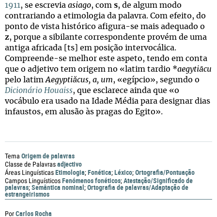
1911
, se escrevia
asiago
, com
s
, de algum modo
contrariando a etimologia da palavra. Com efeito, do
ponto de vista histórico afigura-se mais adequado o
z
, porque a sibilante correspondente provém de uma
antiga africada [ts] em posição intervocálica.
Compreende-se melhor este aspeto, tendo em conta
que o adjetivo tem origem no «latim tardio *
aegytiācu
pelo latim
Aegyptiăcus, a, um
, «egípcio», segundo o
Dicionário Houaiss
, que esclarece ainda que «o
vocábulo era usado na Idade Média para designar dias
infaustos, em alusão às pragas do Egito».
Origem de palavras
Tema
adjectivo
Classe de Palavras
Etimologia
Fonética
Léxico
Ortografia/Pontuação
Áreas Linguísticas
;
;
;
Fenómenos fonéticos
Atestação/Significado de
Campos Linguísticos
;
palavras
Semântica nominal
Ortografia de palavras/Adaptação de
;
;
estrangeirismos
Carlos Rocha
Por