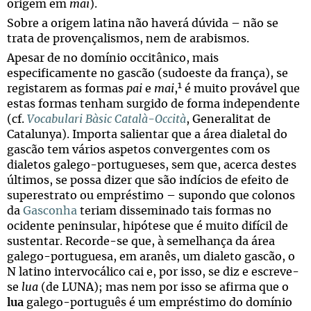
origem em
mai
).
Sobre a origem latina não haverá dúvida – não se
trata de provençalismos, nem de arabismos.
Apesar de no domínio occitânico, mais
especificamente no gascão (sudoeste da frança), se
1
registarem as formas
pai
e
mai
,
é muito provável que
estas formas tenham surgido de forma independente
(cf.
Vocabulari Bàsic Català-Occità
, Generalitat de
Catalunya). Importa salientar que a área dialetal do
gascão tem vários aspetos convergentes com os
dialetos galego-portugueses, sem que, acerca destes
últimos, se possa dizer que são indícios de efeito de
superestrato ou empréstimo – supondo que colonos
da
Gasconha
teriam disseminado tais formas no
ocidente peninsular, hipótese que é muito difícil de
sustentar. Recorde-se que, à semelhança da área
galego-portuguesa, em aranês, um dialeto gascão, o
N latino intervocálico cai e, por isso, se diz e escreve-
se
lua
(de LUNA); mas nem por isso se afirma que o
lua
galego-português é um empréstimo do domínio