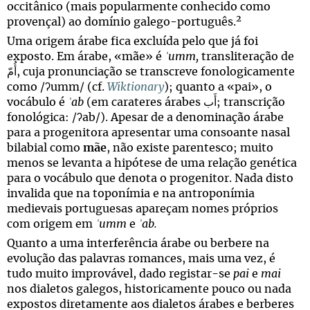
occitânico (mais popularmente conhecido como
2
provençal) ao domínio galego-português.
Uma origem árabe fica excluída pelo que já foi
exposto. Em árabe, «mãe» é
ʾumm,
transliteração de
أُمّ, cuja pronunciação se transcreve fonologicamente
como
/ʔumm/ (cf.
Wiktionary
); quanto a «pai», o
vocábulo é
ʾab
(em carateres árabes أَب; transcrição
fonológica: /ʔab/). Apesar de a denominação árabe
para a progenitora apresentar uma consoante nasal
bilabial como
mãe
, não existe parentesco; muito
menos se levanta a hipótese de uma relação genética
para o vocábulo que denota o progenitor. Nada disto
invalida que na toponímia e na antroponímia
medievais portuguesas apareçam nomes próprios
com origem em
ʾumm
e
ʾab.
Quanto a uma interferência árabe ou berbere na
evolução das palavras romances, mais uma vez, é
tudo muito improvável, dado registar-se
pai
e
mai
nos dialetos galegos, historicamente pouco ou nada
expostos diretamente aos dialetos árabes e berberes