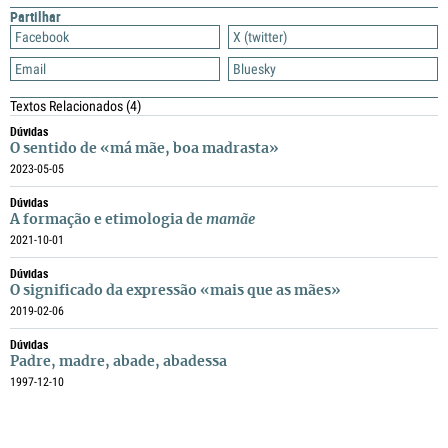
Partilhar
Facebook
X (twitter)
Email
Bluesky
Textos Relacionados
(4)
Dúvidas
O sentido de «má mãe, boa madrasta»
2023-05-05
Dúvidas
A formação e etimologia de
mamãe
2021-10-01
Dúvidas
O significado da expressão «mais que as mães»
2019-02-06
Dúvidas
Padre, madre, abade, abadessa
1997-12-10