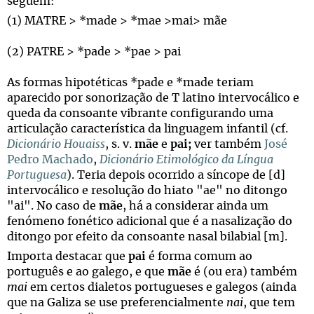
seguem:
(1) MATRE > *made > *mae >mai> mãe
(2) PATRE > *pade > *pae > pai
As formas hipotéticas *pade e *made teriam
aparecido por sonorização de T latino intervocálico e
queda da consoante vibrante configurando uma
articulação característica da linguagem infantil (cf.
Dicionário Houaiss
, s. v.
mãe
e
pai;
ver também
José
Pedro Machado
,
Dicionário Etimológico da Língua
Portuguesa
). Teria depois ocorrido a síncope de [d]
intervocálico e resolução do hiato "ae" no ditongo
"ai". No caso de
mãe
, há a considerar ainda um
fenómeno fonético adicional que é a nasalização do
ditongo por efeito da consoante nasal bilabial [m].
Importa destacar que
pai
é forma comum ao
português e ao galego, e que
mãe
é (ou era) também
mai
em certos dialetos portugueses e galegos (ainda
que na Galiza se use preferencialmente
nai
, que tem