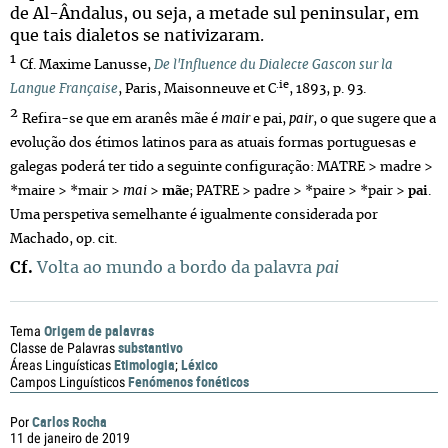
de Al-Ândalus, ou seja, a metade sul peninsular, em
que tais dialetos se nativizaram.
1
Cf. Maxime Lanusse,
De l'Influence du Dialecte Gascon sur la
.ie
Langue Française
, Paris, Maisonneuve et C
, 1893, p. 93.
2
Refira-se que em aranês mãe é
mair
e pai,
pair
, o que sugere que a
evolução dos étimos latinos para as atuais formas portuguesas e
galegas poderá ter tido a seguinte configuração: MATRE > madre >
*maire > *mair >
mai
>
mãe
; PATRE > padre > *paire > *pair >
pai
.
Uma perspetiva semelhante é igualmente considerada por
Machado, op. cit.
Cf.
Volta ao mundo a bordo da palavra
pai
Origem de palavras
Tema
substantivo
Classe de Palavras
Etimologia
Léxico
Áreas Linguísticas
;
Fenómenos fonéticos
Campos Linguísticos
Carlos Rocha
Por
11 de janeiro de 2019