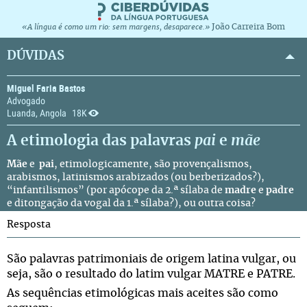
João Carreira Bom
«A língua é como um rio: sem margens, desaparece.»
DÚVIDAS
Miguel Faria Bastos
Advogado
Luanda, Angola
18K
A etimologia das palavras
pai
e
mãe
Mãe
e
pai
, etimologicamente, são provençalismos,
arabismos, latinismos arabizados (ou berberizados?),
“infantilismos” (por apócope da 2.ª sílaba de
madre
e
padre
e ditongação da vogal da 1.ª sílaba?), ou outra coisa?
Resposta
São palavras patrimoniais de origem latina vulgar, ou
seja, são o resultado do latim vulgar MATRE e PATRE.
As sequências etimológicas mais aceites são como