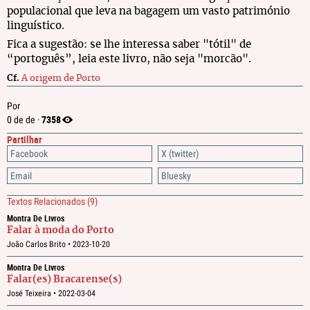
populacional que leva na bagagem um vasto património
linguístico.
Fica a sugestão: se lhe interessa saber "tótil" de
“portoguês”, leia este livro, não seja "morcão".
Cf.
A origem de Porto
Por
7358
0 de de ·
Partilhar
Facebook
X (twitter)
Email
Bluesky
Textos Relacionados
(9)
Montra De Livros
Falar à moda do Porto
João Carlos Brito •
2023-10-20
Montra De Livros
Falar(es) Bracarense(s)
José Teixeira •
2022-03-04