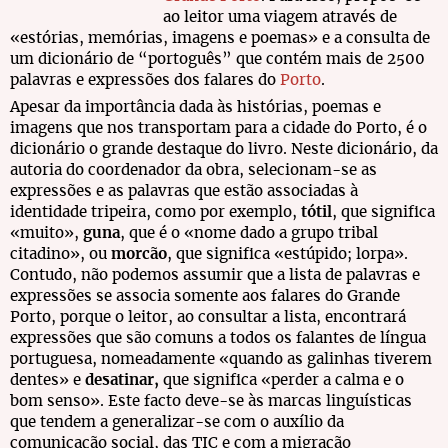
ao leitor uma viagem através de
«estórias, memórias, imagens e poemas» e a consulta de
um dicionário de “portoguês” que contém mais de 2500
palavras e expressões dos falares do
Porto
.
Apesar da importância dada às histórias, poemas e
imagens que nos transportam para a cidade do Porto, é o
dicionário o grande destaque do livro. Neste dicionário, da
autoria do coordenador da obra, selecionam-se as
expressões e as palavras que estão associadas à
identidade tripeira, como por exemplo,
tótil
, que significa
«muito»,
guna
, que é o «nome dado a grupo tribal
citadino», ou
morcão
, que significa «estúpido; lorpa».
Contudo, não podemos assumir que a lista de palavras e
expressões se associa somente aos falares do Grande
Porto, porque o leitor, ao consultar a lista, encontrará
expressões que são comuns a todos os falantes de língua
portuguesa, nomeadamente «quando as galinhas tiverem
dentes» e
desatinar,
que significa «perder a calma e o
bom senso». Este facto deve-se às marcas linguísticas
que tendem a generalizar-se com o auxílio da
comunicação social, das TIC e com a migração