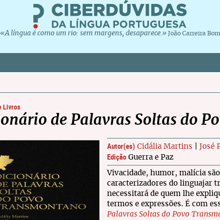
«A língua é como um rio: sem margens, desaparece.»
João Carreira Bo
 Livros
ionário de Palavras Soltas do 
Autor(es)
Cidália Martins
|
José 
Edição
Guerra e Paz
Vivacidade, humor, malícia são
caracterizadores do linguajar
necessitará de quem lhe expliq
termos e expressões. É com ess
Palavras Soltas do Povo Transm