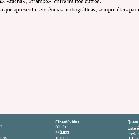
a», «tacha», «trampo», entre muitos outros.
o que apresenta referências bibliográficas, sempre úteis para v
Ciberdúvidas
Quem
ES
EQUIPA
Este 
PRÉMIOS
escla
MUNS
AUTORES