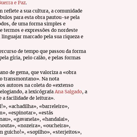
uerra e Paz
.
m reflete a sua cultura, a comunidade
bulos para esta obra pautou-se pela
todos, de uma forma simples e
e termos e expressões do nordeste
 linguajar marcado pela sua riqueza e
percurso de tempo que passou da forma
ela gíria, pelo calão, e pelas formas
ano de gema, que valoriza a «obra
povo transmontano». Na nota
s autores na coleta do «extenso
elogiando, a lexicógrafa
Ana Salgado
, a
 a facilidade de leitura».
!», «achadilha», «barreleiro»,
m», «espinotar», «estás
anau», «gavanela», «handalai»,
mouta», «nozeira», «oucheira»,
 guicho!», «sopilho», «sterjeitos»,