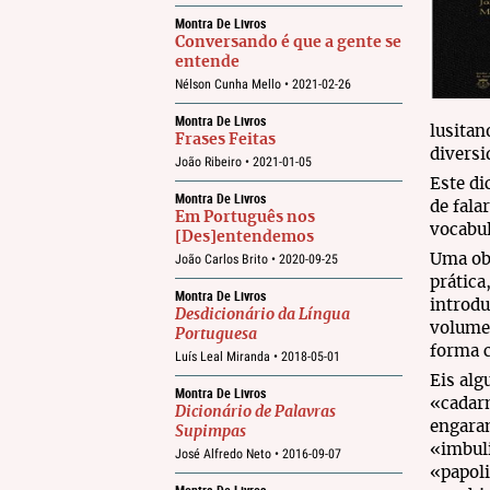
Montra De Livros
Conversando é que a gente se
entende
Nélson Cunha Mello •
2021-02-26
Montra De Livros
lusitan
Frases Feitas
diversi
João Ribeiro •
2021-01-05
Este di
Montra De Livros
de fala
Em Português nos
vocabul
[Des]entendemos
João Carlos Brito •
2020-09-25
Uma ob
prática
Montra De Livros
introdu
Desdicionário da Língua
volume 
Portuguesa
forma c
Luís Leal Miranda •
2018-05-01
Eis alg
Montra De Livros
«cadar
Dicionário de Palavras
engaran
Supimpas
«imbul
José Alfredo Neto •
2016-09-07
«papoli