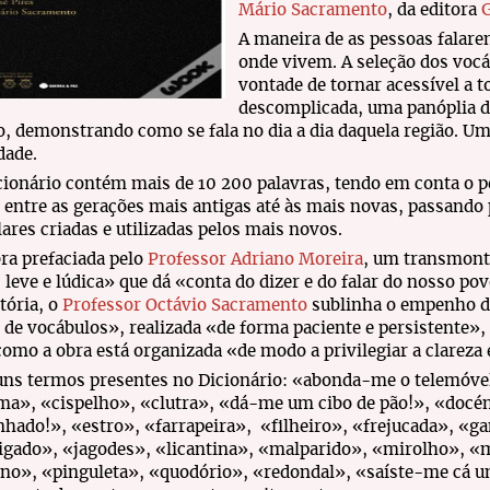
Mário Sacramento
, da editora
G
A maneira de as pessoas falare
onde vivem. A seleção dos vocá
vontade de tornar acessível a 
descomplicada, uma panóplia d
o, demonstrando como se fala no dia a dia daquela região. Um
dade.
cionário contém mais de 10 200 palavras, tendo em conta o 
r entre as gerações mais antigas até às mais novas, passando p
ares criadas e utilizadas pelos mais novos.
ra prefaciada pelo
Professor Adriano Moreira
, um transmont
, leve e lúdica» que dá «conta do dizer e do falar do nosso 
tória, o
Professor Octávio Sacramento
sublinha o empenho do
de vocábulos», realizada «de forma paciente e persistente», 
omo a obra está organizada «de modo a privilegiar a clareza e
uns termos presentes no Dicionário: «abonda-me o telemóvel
ma», «cispelho», «clutra», «dá-me um cibo de pão!», «docé
hado!», «estro», «farrapeira», «filheiro», «frejucada», «g
igado», «jagodes», «licantina», «malparido», «mirolho», «
no», «pinguleta», «quodório», «redondal», «saíste-me cá um