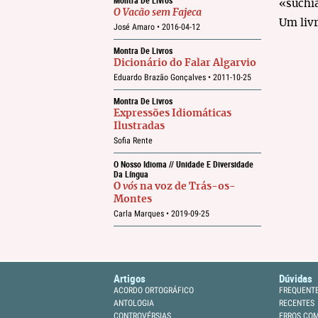
Montra De Livros
«suchi
O Vacão sem Fajeca
Um livr
José Amaro •
2016-04-12
Montra De Livros
Dicionário do Falar Algarvio
Eduardo Brazão Gonçalves •
2011-10-25
Montra De Livros
Expressões Idiomáticas
Ilustradas
Sofia Rente
O Nosso Idioma // Unidade E Diversidade
Da Língua
O
vós
na voz de Trás-os-
Montes
Carla Marques •
2019-09-25
Artigos
Dúvidas
ACORDO ORTOGRÁFICO
FREQUENT
ANTOLOGIA
RECENTES
CONTROVÉRSIAS
ERROS CO