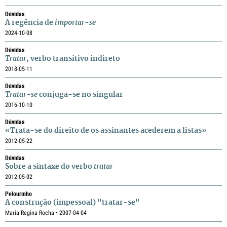
Dúvidas
A regência de
importar-se
2024-10-08
Dúvidas
Tratar
, verbo transitivo indireto
2018-05-11
Dúvidas
Tratar-se
conjuga-se no singular
2016-10-10
Dúvidas
«Trata-se do direito de os assinantes acederem a listas»
2012-05-22
Dúvidas
Sobre a sintaxe do verbo
tratar
2012-05-02
Pelourinho
A construção (impessoal) "tratar-se"
Maria Regina Rocha • 2007-04-04