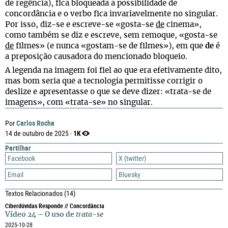
de regência), fica bloqueada a possibilidade de
concordância e o verbo fica invariavelmente no singular.
Por isso, diz-se e escreve-se «gosta-se
de
cinema»,
como também se diz e escreve, sem remoque, «gosta-se
de
filmes» (e nunca «gostam-se de filmes»), em que
de
é
a preposição causadora do mencionado bloqueio.
A legenda na imagem foi fiel ao que era efetivamente dito,
mas bom seria que a tecnologia permitisse corrigir o
deslize e apresentasse o que se deve dizer: «trata-se de
imagens», com «trata-se» no singular.
Carlos Rocha
Por
1K
14 de outubro de 2025 ·
Partilhar
Facebook
X (twitter)
Email
Bluesky
Textos Relacionados
(14)
Ciberdúvidas Responde // Concordância
Vídeo 24 – O uso de
trata-se
2025-10-28