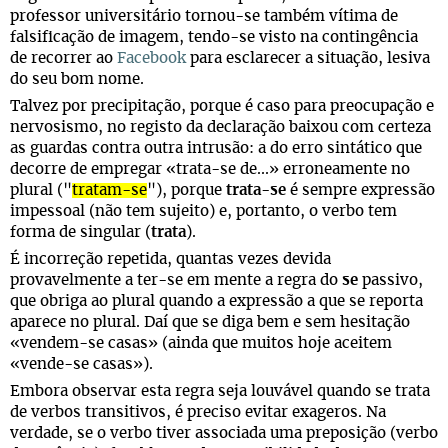
professor universitário tornou-se também vítima de
falsificação de imagem, tendo-se visto na contingência
de recorrer ao
Facebook
para esclarecer a situação, lesiva
do seu bom nome.
Talvez por precipitação, porque é caso para preocupação e
nervosismo, no registo da declaração baixou com certeza
as guardas contra outra intrusão: a do erro sintático que
decorre de empregar «trata-se de...» erroneamente no
plural ("
tratam-se
"), porque
trata-se
é sempre expressão
impessoal (não tem sujeito) e, portanto, o verbo tem
forma de singular (
trata
).
É incorreção repetida, quantas vezes devida
provavelmente a ter-se em mente a regra do
se
passivo,
que obriga ao plural quando a expressão a que se reporta
aparece no plural. Daí que se diga bem e sem hesitação
«vendem-se casas» (ainda que muitos hoje aceitem
«vende-se casas»).
Embora observar esta regra seja louvável quando se trata
de verbos transitivos, é preciso evitar exageros. Na
verdade, se o verbo tiver associada uma preposição (verbo