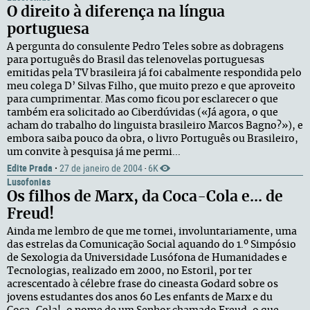
O direito à diferença na língua
portuguesa
A pergunta do consulente Pedro Teles sobre as dobragens
para português do Brasil das telenovelas portuguesas
emitidas pela TV brasileira já foi cabalmente respondida pelo
meu colega D’ Silvas Filho, que muito prezo e que aproveito
para cumprimentar. Mas como ficou por esclarecer o que
também era solicitado ao Ciberdúvidas («Já agora, o que
acham do trabalho do linguista brasileiro Marcos Bagno?»), e
embora saiba pouco da obra, o livro Português ou Brasileiro,
um convite à pesquisa já me permi...
Edite Prada
·
27 de janeiro de 2004
6K
·
Lusofonias
Os filhos de Marx, da Coca-Cola e... de
Freud!
Ainda me lembro de que me tornei, involuntariamente, uma
das estrelas da Comunicação Social aquando do 1.º Simpósio
de Sexologia da Universidade Lusófona de Humanidades e
Tecnologias, realizado em 2000, no Estoril, por ter
acrescentado à célebre frase do cineasta Godard sobre os
jovens estudantes dos anos 60 Les enfants de Marx e du