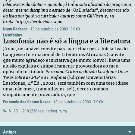
telenovelas da Globo – quando já tinha sido afastado do programa
dessa mesma disciplina o estudo de "Os Lusíadas", desaparecendo
da lista obrigatória curricular autores como Gil Vicente, <a
href="http://ciberduvidas.sapo...
Nuno Pacheco
·
13 de outubro de 2003
3K
·
Lusofonias
Lusofonia não é só a língua e a literatura
Já que, no amável convite para participar nesta iniciativa do
Congresso Internacional de Literaturas Africanas (convite
que muito agradeço e iniciativa que muito louvo), havia uma
alusão explícita e simpaticamente provocadora ao meu
opúsculo intitulado
Para uma Crítica da Razão Lusófona: Onze
Teses sobre a CPLP e a Lusofonia
(Edições Universitárias
Lusófonas, 2.ª Ed., 2002), será também com uma tese (disse
uma, não onze, tranquilizem-se!), decerto menos
simpaticamente provocadora, que ...
Fernando dos Santos Neves
·
10 de outubro de 2003
7K
·
201 - 210 (230 resultados)
Artigos