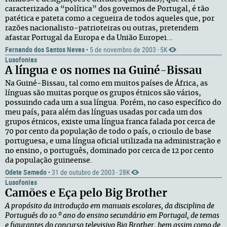
caracterizado a “política” dos governos de Portugal, é tão
patética e pateta como a cegueira de todos aqueles que, por
razões nacionalisto-patrioteiras ou outras, pretendem
afastar Portugal da Europa e da União Europei...
Fernando dos Santos Neves
·
5 de novembro de 2003
5K
·
Lusofonias
A língua e os nomes na Guiné-Bissau
Na Guiné-Bissau, tal como em muitos países de África, as
línguas são muitas porque os grupos étnicos são vários,
possuindo cada um a sua língua. Porém, no caso específico do
meu país, para além das línguas usadas por cada um dos
grupos étnicos, existe uma língua franca falada por cerca de
70 por cento da população de todo o país, o crioulo de base
portuguesa, e uma língua oficial utilizada na administração e
no ensino, o português, dominado por cerca de 12 por cento
da população guineense.
Odete Semedo
·
31 de outubro de 2003
28K
·
Lusofonias
Camões e Eça pelo Big Brother
A propósito da introdução em manuais escolares, da disciplina de
Português do 10.º ano do ensino secundário em Portugal, de temas
e figurantes do concurso televisivo Big Brother, bem assim como de