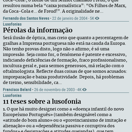
Coca-Cola!, o nome de um Senhor chamado Freud, o que
resultou numa bela “caixa jornalística”: “Os Filhos de Marx,
da Coca-Cola e... de Freud!". A originalidade ne...
Fernando dos Santos Neves
·
22 de janeiro de 2004
5K
·
Lusofonias
Pérolas da informação
Será ilusão de óptica, mas creio que quanto a percentagem de
gralhas a Imprensa portuguesa não está na cauda da Europa.
Não tenho provas disto, logo não o afirmo; é só uma
impressão. Seja como for, o fenómeno é patente e excessivo,
indiciando deficiências de formação, fraco profissionalismo,
incultura geral e, para sermos generosos, má relação com o
oftalmologista. Reflecte duas coisas de que somos acusados:
impreparação e baixa produtividade. Depois, há problemas
de treino, sensibilidade, ca...
Francisco Belard
·
26 de novembro de 2003
4K
·
Lusofonias
11 teses sobre a lusofonia
1.
O que há muito designei como a «doença infantil do novo
Europeísmo Português» (também designável como a
«atitude do bom aluno» ou o «provincianismo de imitação e
alienação» ou a «dependência passiva e corruptiva dos
fundos» e designações e atitudes quejandas), que tem