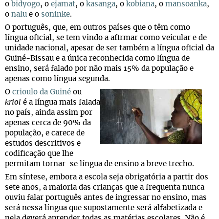
o
bidyogo
, o
ejamat
, o
kasanga
, o
kobiana
, o
mansoanka
,
o
nalu
e o
soninke
.
O português, que, em outros países que o têm como
língua oficial, se tem vindo a afirmar como veicular e de
unidade nacional, apesar de ser também a língua oficial da
Guiné-Bissau e a única reconhecida como língua de
ensino, será falado por não mais 15% da população e
apenas como língua segunda.
O
crioulo da Guiné
ou
kriol
é a língua mais falada
no país, ainda assim por
apenas cerca de 90% da
população, e carece de
estudos descritivos e
codificação que lhe
permitam tornar-se língua de ensino a breve trecho.
Em síntese, embora a escola seja obrigatória a partir dos
sete anos, a maioria das crianças que a frequenta nunca
ouviu falar português antes de ingressar no ensino, mas
será nessa língua que supostamente será alfabetizada e
nela deverá aprender todas as matérias escolares. Não é