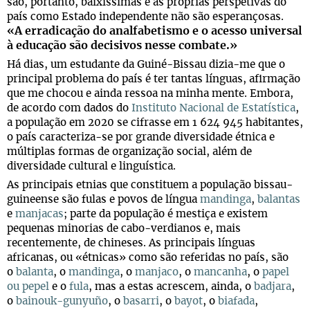
são, portanto, baixíssimas e as próprias perspetivas do
país como Estado independente não são esperançosas.
«A erradicação do analfabetismo e o acesso universal
à educação são decisivos nesse combate.»
Há dias, um estudante da Guiné-Bissau dizia-me que o
principal problema do país é ter tantas línguas, afirmação
que me chocou e ainda ressoa na minha mente. Embora,
de acordo com dados do
Instituto Nacional de Estatística
,
a população em 2020 se cifrasse em 1 624 945 habitantes,
o país caracteriza-se por grande diversidade étnica e
múltiplas formas de organização social, além de
diversidade cultural e linguística.
As principais etnias que constituem a população bissau-
guineense são fulas e povos de língua
mandinga
,
balantas
e
manjacas
; parte da população é mestiça e existem
pequenas minorias de cabo-verdianos e, mais
recentemente, de chineses. As principais línguas
africanas, ou «étnicas» como são referidas no país, são
o
balanta
, o
mandinga
, o
manjaco
, o
mancanha
, o
papel
ou pepel
e o
fula
, mas a estas acrescem, ainda, o
badjara
,
o
bainouk-gunyuño
, o
basarri
, o
bayot
, o
biafada
,