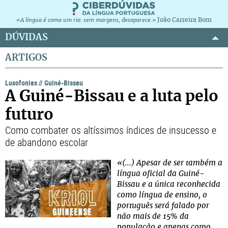
João Carreira Bom
«A língua é como um rio: sem margens, desaparece.»
DÚVIDAS
ARTIGOS
Lusofonias
//
Guiné-Bissau
A Guiné-Bissau e a luta pelo
futuro
Como combater os altíssimos índices de insucesso e
de abandono escolar
«(...) Apesar de ser também a
língua oficial da Guiné-
Bissau e a única reconhecida
como língua de ensino, o
português será falado por
não mais de 15% da
população e apenas como