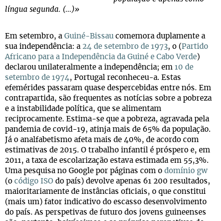
língua segunda. (...)»
Em setembro, a
Guiné-Bissau
comemora duplamente a
sua independência: a
24 de setembro de 1973
, o (
Partido
Africano para a Independência da Guiné e Cabo Verde
)
declarou unilateralmente a independência; em
10 de
setembro de 1974
, Portugal reconheceu-a. Estas
efemérides passaram quase despercebidas entre nós. Em
contrapartida, são frequentes as notícias sobre a pobreza
e a instabilidade política, que se alimentam
reciprocamente. Estima-se que a pobreza, agravada pela
pandemia de covid-19, atinja mais de 65% da população.
Já o analfabetismo afeta mais de 40%, de acordo com
estimativas de 2015. O trabalho infantil é próspero e, em
2011, a taxa de escolarização estava estimada em 55,3%.
Uma pesquisa no Google por páginas com o
domínio gw
(o
código ISO
do país) devolve apenas 61 200 resultados,
maioritariamente de instâncias oficiais, o que constitui
(mais um) fator indicativo do escasso desenvolvimento
do país. As perspetivas de futuro dos jovens guineenses