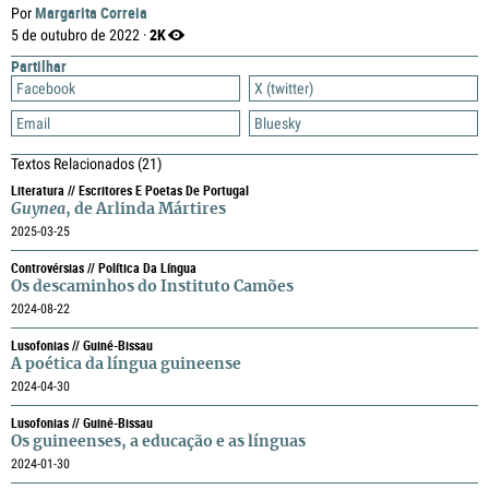
Margarita Correia
Por
2K
5 de outubro de 2022 ·
Partilhar
Facebook
X (twitter)
Email
Bluesky
Textos Relacionados
(21)
Literatura // Escritores E Poetas De Portugal
Guynea
, de Arlinda Mártires
2025-03-25
Controvérsias // Política Da Língua
Os descaminhos do Instituto Camões
2024-08-22
Lusofonias // Guiné-Bissau
A poética da língua guineense
2024-04-30
Lusofonias // Guiné-Bissau
Os guineenses, a educação e as línguas
2024-01-30